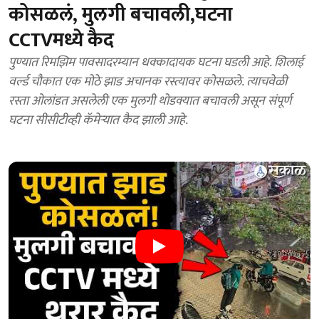
कोसळलं, मुलगी बचावली,घटना
CCTVमध्ये कैद
पुण्यात रिमझिम पावसादरम्यान धक्कादायक घटना घडली आहे. शिलाई
वर्ल्ड चौकात एक मोठे झाड अचानक रस्त्यावर कोसळले. त्याचवेळी
रस्ता ओलांडत असलेली एक मुलगी थोडक्यात बचावली असून संपूर्ण
घटना सीसीटीव्ही कॅमेऱ्यात कैद झाली आहे.