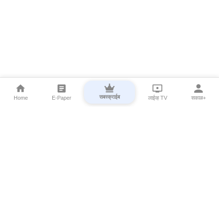
सबस्क्राईब
Home
E-Paper
लाईव्ह TV
सकाळ+
⌄
Marathi News
⌄
About Esakal