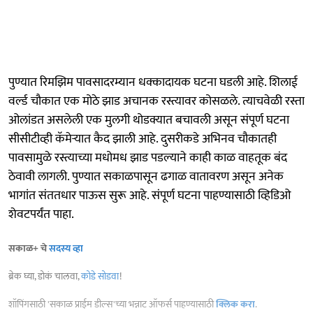
पुण्यात रिमझिम पावसादरम्यान धक्कादायक घटना घडली आहे. शिलाई
वर्ल्ड चौकात एक मोठे झाड अचानक रस्त्यावर कोसळले. त्याचवेळी रस्ता
ओलांडत असलेली एक मुलगी थोडक्यात बचावली असून संपूर्ण घटना
सीसीटीव्ही कॅमेऱ्यात कैद झाली आहे. दुसरीकडे अभिनव चौकातही
पावसामुळे रस्त्याच्या मधोमध झाड पडल्याने काही काळ वाहतूक बंद
ठेवावी लागली. पुण्यात सकाळपासून ढगाळ वातावरण असून अनेक
भागांत संततधार पाऊस सुरू आहे. संपूर्ण घटना पाहण्यासाठी व्हिडिओ
शेवटपर्यंत पाहा.
सकाळ+ चे
सदस्य व्हा
ब्रेक घ्या, डोकं चालवा,
कोडे सोडवा
!
शॉपिंगसाठी 'सकाळ प्राईम डील्स'च्या भन्नाट ऑफर्स पाहण्यासाठी
क्लिक करा
.