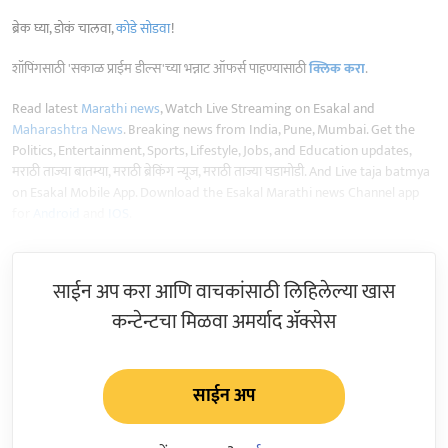
ब्रेक घ्या, डोकं चालवा,
कोडे सोडवा
!
शॉपिंगसाठी 'सकाळ प्राईम डील्स'च्या भन्नाट ऑफर्स पाहण्यासाठी
क्लिक करा
.
Read latest
Marathi news
, Watch Live Streaming on Esakal and
Maharashtra News
. Breaking news from India, Pune, Mumbai. Get the
Politics, Entertainment, Sports, Lifestyle, Jobs, and Education updates,
मराठी ताज्या बातम्या, मराठी ब्रेकिंग न्यूज, मराठी ताज्या घडामोडी. And Live taja batmya
on Esakal Mobile App. Download the Esakal Marathi news Channel app
for
Android
and
IOS
.
साईन अप करा आणि वाचकांसाठी लिहिलेल्या खास
कन्टेन्टचा मिळवा अमर्याद ॲक्सेस
साईन अप