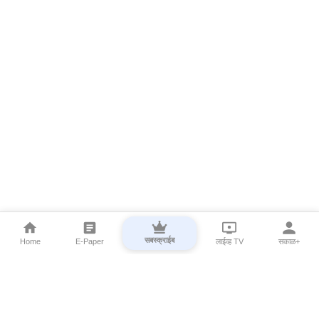
सबस्क्राईब
Home
E-Paper
लाईव्ह TV
सकाळ+