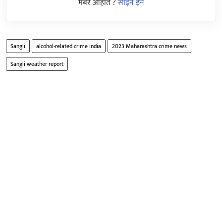
मेंबर आहात ?
साईन इन
Sangli
alcohol-related crime India
2023 Maharashtra crime news
Sangli weather report