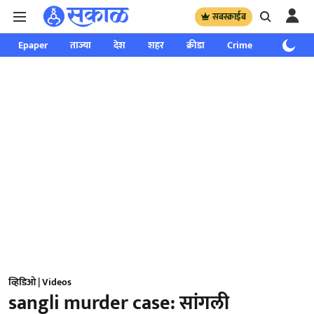
सबस्क्राईब
Epaper
ताज्या
देश
शहर
क्रीडा
Crime
साप्ताहिक
व्हिडिओ | Videos
sangli murder case: सांगली