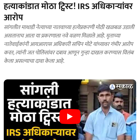
हत्याकांडात मोठा ट्विस्ट! IRS अधिकाऱ्यांवर
आरोप
सांगलीत माथाडी नेत्याच्या नातवाच्या हत्येप्रकरणी मोठी खळबळ उडाली
असतानाच आता या प्रकरणाला नवे वळण मिळाले आहे. मृताच्या
नातेवाईकांनी आयआरएस अधिकारी सचिन मोटे यांच्यावर गंभीर आरोप
करत, त्यांनी जत पोलिसांवर दबाव आणून गुन्हा दाखल करण्यास विलंब
केला असल्याचा दावा केला आहे.