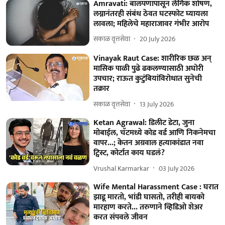
Amravati: बालपणापासून लैंगिक शोषण,
लग्नानंतरही संबंध ठेवत घटस्फोट घ्यायला
लावला; महिलेचे महाराजावर गंभीर आरोप
सकाळ वृत्तसेवा
20 July 2026
Vinayak Raut Case: शारीरिक छळ अन्
मासिक पाळी पुढे ढकलण्यासाठी अघोरी
उपचार; राऊत कुटुंबियांविरोधात सुनेची
तक्रार
सकाळ वृत्तसेवा
13 July 2026
Ketan Agrawal: डिलीट डेटा, जुना
मोबाईल, चॅटमध्ये कोड वर्ड आणि निकनेमचा
वापर...; केतन अग्रवाल हत्याकांडात नवा
ट्विस्ट, कोर्टात काय घडलं?
Vrushal Karmarkar
03 July 2026
Wife Mental Harassment Case : घरात
झाडू मारतो, भांडी घासतो, तरीही बायको
मारहाण करते... तरुणाने व्हिडिओ शेअर
करत संपवले जीवन