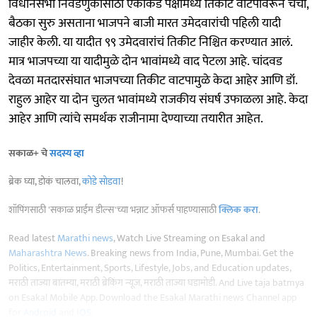
विधानसभा निवडणुकीसाठी एकीकडे पक्षांमध्ये तिकीट वाटपावरून चर्चा,
बैठका सुरु असताना भाजपने बाजी मारत उमेदवारांची पहिली यादी
जाहीर केली. या यादीत ९९ उमेदवारांचं तिकीट निश्चित करण्यात आलं.
मात्र भाजपच्या या यादीमुळे दोन भावांमध्ये वाद पेटला आहे. चांदवड
देवळा मतदारसंघात भाजपच्या तिकीट वाटपामुळे केदा आहेर आणि डॉ.
राहुल आहेर या दोन चुलत भावांमध्ये राजकीय संघर्ष उफाळला आहे. केदा
आहेर आणि त्यांचे समर्थक राजीनामा देण्याच्या तयारीत आहेत.
सकाळ+ चे
सदस्य व्हा
ब्रेक घ्या, डोकं चालवा,
कोडे सोडवा
!
शॉपिंगसाठी 'सकाळ प्राईम डील्स'च्या भन्नाट ऑफर्स पाहण्यासाठी
क्लिक करा
.
Read latest
Marathi news
, Watch Live Streaming on Esakal and
Maharashtra News
. Breaking news from India, Pune, Mumbai. Get the
Politics, Entertainment, Sports, Lifestyle, Jobs, and Education updates,
मराठी ताज्या बातम्या, मराठी ब्रेकिंग न्यूज, मराठी ताज्या घडामोडी. And Live taja batmya
on Esakal Mobile App. Download the Esakal Marathi news Channel app
for
Android
and
IOS
.