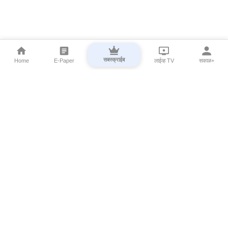
सबस्क्राईब
Home
E-Paper
लाईव्ह TV
सकाळ+
⌄
Marathi News
⌄
About Esakal
⌄
Digital Products