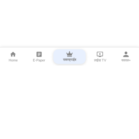
सबस्क्राईब
Home
E-Paper
लाईव्ह TV
सकाळ+
⌄
Marathi News