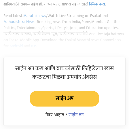
शॉपिंगसाठी 'सकाळ प्राईम डील्स'च्या भन्नाट ऑफर्स पाहण्यासाठी
क्लिक करा
.
Read latest
Marathi news
, Watch Live Streaming on Esakal and
Maharashtra News
. Breaking news from India, Pune, Mumbai. Get the
Politics, Entertainment, Sports, Lifestyle, Jobs, and Education updates,
मराठी ताज्या बातम्या, मराठी ब्रेकिंग न्यूज, मराठी ताज्या घडामोडी. And Live taja batmya
on Esakal Mobile App. Download the Esakal Marathi news Channel app
for
Android
and
IOS
.
साईन अप करा आणि वाचकांसाठी लिहिलेल्या खास
कन्टेन्टचा मिळवा अमर्याद ॲक्सेस
साईन अप
मेंबर आहात ?
साईन इन