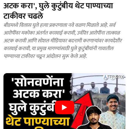
अटक करा', घुले कुटुंबीय थेट पाण्याच्या
टाकीवर चढले
बीडमध्ये विलास घुले हत्या प्रकरणाला नवे वळण मिळाले आहे. सर्व
आरोपींवर मकोका अंतर्गत कारवाई करावी, उर्वरित आरोपींना तात्काळ
अटक करावी आणि सोशल मीडियावर बदनामी करणाऱ्यांवर कायदेशीर
कारवाई करावी, या प्रमुख मागण्यांसाठी घुले कुटुंबीयांनी गावातील
पाण्याच्या टाकीवर चढून आंदोलन सुरू केले आहे.