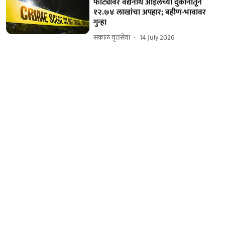
फाट्यावर वैद्यनाथ ऑइलच्या दुकानातून
१२.७४ लाखांचा अपहार; बहीण-भावावर
गुन्हा
सकाळ वृत्तसेवा
14 July 2026