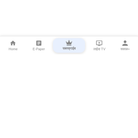
सबस्क्राईब
Home
E-Paper
लाईव्ह TV
सकाळ+
⌄
Marathi News
⌄
About Esakal