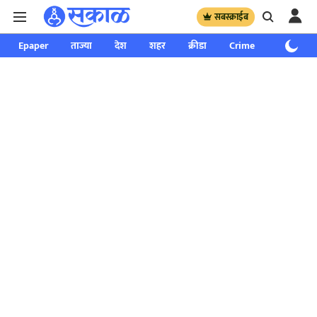
सबस्क्राईब
Epaper
ताज्या
देश
शहर
क्रीडा
Crime
साप्ताहिक