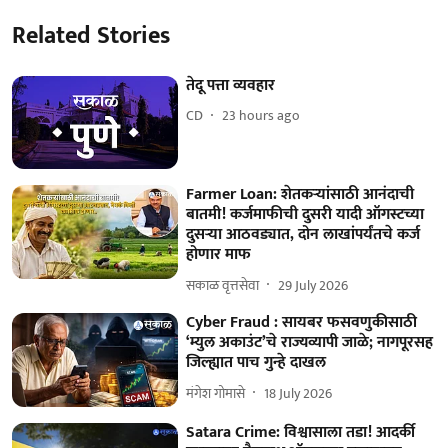
Related Stories
तेदू पत्ता व्यवहार
CD
23 hours ago
Farmer Loan: शेतकऱ्यांसाठी आनंदाची
बातमी! कर्जमाफीची दुसरी यादी ऑगस्टच्या
दुसऱ्या आठवड्यात, दोन लाखांपर्यंतचे कर्ज
होणार माफ
सकाळ वृत्तसेवा
29 July 2026
Cyber Fraud : सायबर फसवणुकीसाठी
‘म्युल अकाउंट’चे राज्यव्यापी जाळे; नागपूरसह
जिल्ह्यात पाच गुन्हे दाखल
मंगेश गोमासे
18 July 2026
Satara Crime: विश्वासाला तडा! आदर्की