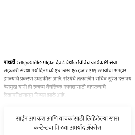
पाथर्डी :
तालुक्यातील मोहोज देवढे येथील विविध कार्यकारी सेवा
सहकारी संस्था मर्यादितमध्ये १४ लाख १० हजार ३६९ रुपयांचा अपहार
झाल्याचे प्रकरण उघडकीस आले. संस्थेचे तत्कालीन सचिव सुरेश दत्तात्रय
देशमुख यांनी ही रक्कम वैयक्तिक फायद्यासाठी वापरल्याचे
लेखापरीक्षणातून निष्पन्न झाले आहे.
साईन अप करा आणि वाचकांसाठी लिहिलेल्या खास
कन्टेन्टचा मिळवा अमर्याद ॲक्सेस