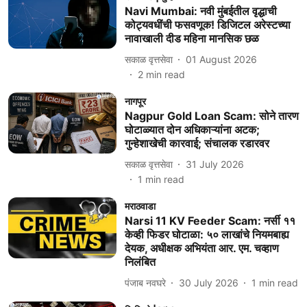
Navi Mumbai: नवी मुंबईतील वृद्धाची
कोट्यवधींची फसवणूक! डिजिटल अरेस्टच्या
नावाखाली दीड महिना मानसिक छळ
सकाळ वृत्तसेवा
01 August 2026
2
min read
नागपूर
Nagpur Gold Loan Scam: सोने तारण
घोटाळ्यात दोन अधिकाऱ्यांना अटक;
गुन्हेशाखेची कारवाई; संचालक रडारवर
सकाळ वृत्तसेवा
31 July 2026
1
min read
मराठवाडा
Narsi 11 KV Feeder Scam: नर्सी ११
केव्ही फिडर घोटाळा: ५० लाखांचे नियमबाह्य
देयक, अधीक्षक अभियंता आर. एम. चव्हाण
निलंबित
पंजाब नवघरे
30 July 2026
1
min read