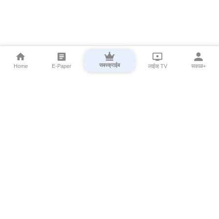
सबस्क्राईब
Home
E-Paper
लाईव्ह TV
सकाळ+
⌄
Marathi News
⌄
About Esakal