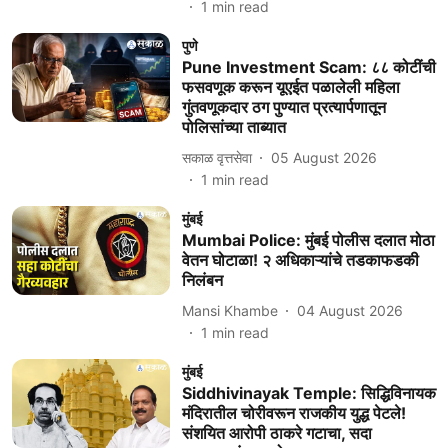
1
min read
पुणे
Pune Investment Scam: ८८ कोटींची
फसवणूक करून यूएईत पळालेली महिला
गुंतवणूकदार ठग पुण्यात प्रत्यार्पणातून
पोलिसांच्या ताब्यात
सकाळ वृत्तसेवा
05 August 2026
1
min read
मुंबई
Mumbai Police: मुंबई पोलीस दलात मोठा
वेतन घोटाळा! २ अधिकाऱ्यांचे तडकाफडकी
निलंबन
Mansi Khambe
04 August 2026
1
min read
मुंबई
Siddhivinayak Temple: सिद्धिविनायक
मंदिरातील चोरीवरून राजकीय युद्ध पेटले!
संशयित आरोपी ठाकरे गटाचा, सदा