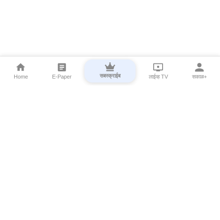
सबस्क्राईब
Home
E-Paper
लाईव्ह TV
सकाळ+
⌄
Marathi News
⌄
About Esakal
⌄
Digital Products