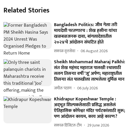
Related Stories
Bangladesh Politics: जीव गेला तरी
मायदेशी परतणारच : शेख हसीना यांचा
खळबळजनक दावा, बांगलादेशातील
२०२४चे आंदोलन संघटित होते
सकाळ वृत्तसेवा
06 August 2026
Sheikh Mohammad Maharaj Palkhi:
संत शेख महंमद महाराज पालखी रथासाठी
सलग तिसऱ्या वर्षी ‘जू’ अर्पण; महाराष्ट्रातील
तिसऱ्या संत पालखीला लाभलेला दुर्मिळ मान
जमील पठाण
06 July 2026
Khidrapur Kopeshwar Temple :
अद्‌भूत शिल्पकलेसाठी प्रसिद्ध असलेलं
ऐतिहासिक कोपेश्वर मंदिर पर्यटकांसाठी सुरू;
पण आंदोलन कायम, काय आहे कारण?
सकाळ डिजिटल टीम
29 June 2026