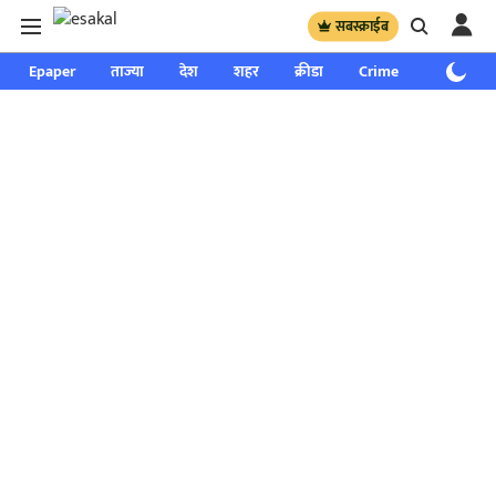
सबस्क्राईब
Epaper
ताज्या
देश
शहर
क्रीडा
Crime
साप्ताहिक