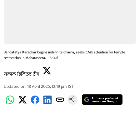
Bandatatya Karadkar begins indefinite dharna, seeks CM’s attention for temple
restoration in Maharashtra.
Sakal
सकाळ डिजिटल टीम
Updated on
:
18 April 2025, 12:19 pm
IST
Add as a preferred
source on Google