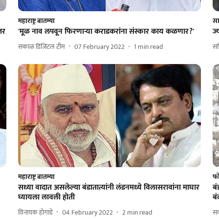
महाराष्ट्र बातम्या
सा
जर
'मूळ नाव लपवून फिरणाऱ्या कराडकरांना संस्कार काय कळणार?'
ज्
सकाळ डिजिटल टीम
07 February 2022
1
min read
सच
महाराष्ट्र बातम्या
फो
सध्या वादात असलेल्या बंडातात्यांनी लंडनमध्ये विलासरावांना माघार
बं
घ्यायला लावली होती
बं
विनायक होगाडे
04 February 2022
2
min read
स