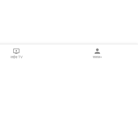
लाईव्ह TV
सकाळ+