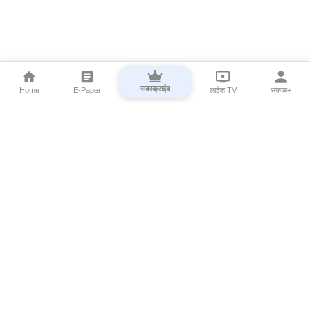
सबस्क्राईब
Home
E-Paper
लाईव्ह TV
सकाळ+
⌄
Marathi News
⌄
About Esakal
⌄
Digital Products