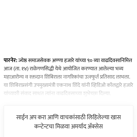
पारनेर:
ज्येष्ठ समाजसेवक अण्णा हजारे यांच्या ९० व्या वाढदिवसानिमित्त
आज (ता. १४) राळेगणसिद्धी येथे आयोजित करण्यात आलेल्या भव्य
महाआरोग्य व रक्तदान शिबिराला नागरिकांचा उत्स्फूर्त प्रतिसाद लाभला.
या शिबिराप्रसंगी उपमुख्यमंत्री एकनाथ शिंदे यांनी व्हिडिओ कॉलद्वारे हजारे
यांच्याशी संवाद साधत त्यांना वाढदिवसाच्या शुभेच्छा दिल्या.
साईन अप करा आणि वाचकांसाठी लिहिलेल्या खास
कन्टेन्टचा मिळवा अमर्याद ॲक्सेस