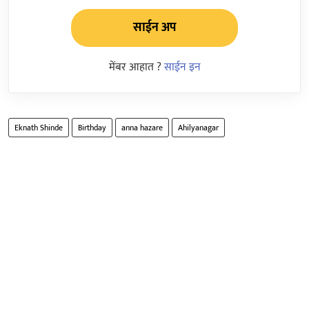
साईन अप
मेंबर आहात ?
साईन इन
Eknath Shinde
Birthday
anna hazare
Ahilyanagar