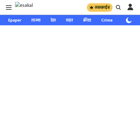
सबस्क्राईब
Epaper
ताज्या
देश
शहर
क्रीडा
Crime
साप्ताहिक