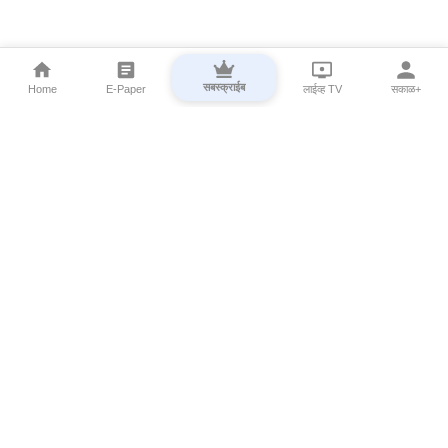
सबस्क्राईब
Home
E-Paper
लाईव्ह TV
सकाळ+
⌄
Marathi News
⌄
About Esakal
⌄
Digital Products
⌄
Sakal Programs