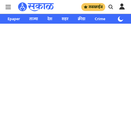
सबस्क्राईब
Epaper
ताज्या
देश
शहर
क्रीडा
Crime
साप्ताहिक