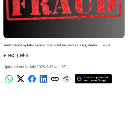
Trader duped by false agency offer; court mandates FIR registration.
sakal
सकाळ वृत्तसेवा
Updated on
:
24 July 2025, 9:47 am
IST
Add as a preferred
source on Google