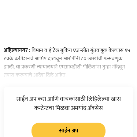
अहिल्यानगर :
विमान व हॉटेल बुकिंग एजन्सीत गुंतवणूक केल्यास १५
टक्के कमिशनचे आमिष दाखवून आरोपींनी ८० लाखांची फसवणूक
झाली. या प्रकरणी न्यायालयाने एमआयडीसी पोलिसांना गुन्हा नोंदवून
तपास करण्याचे आदेश दिले आहेत.
साईन अप करा आणि वाचकांसाठी लिहिलेल्या खास
कन्टेन्टचा मिळवा अमर्याद ॲक्सेस
साईन अप