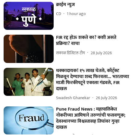
क्राईम न्युज
CD
1 hour ago
FIR रद्द होऊ शकते का? कशी असते
प्रक्रिया? वाचा
सकाळ डिजिटल टीम
28 July 2026
धक्कादायक! १५ लाख घेतले, काँट्रॅक्ट
मिळवून देण्याचा शब्द फिरवला... भारताच्या
माजी फिरकीपटूने एकाला गंडवले, FIR
दाखल
Swadesh Ghanekar
26 July 2026
Pune Fraud News : महापालिकेत
नोकरीच्या आमिषाने तरुणांची फसवणूक;
देवस्थानच्या विश्वस्तासह तिघांवर गुन्हा
दाखल