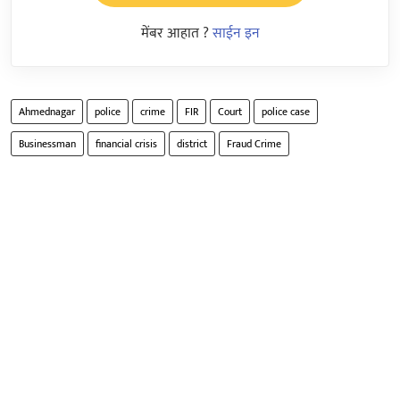
मेंबर आहात ?
साईन इन
Ahmednagar
police
crime
FIR
Court
police case
Businessman
financial crisis
district
Fraud Crime