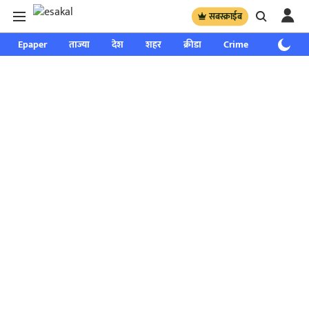
सबस्क्राईब
Epaper
ताज्या
देश
शहर
क्रीडा
Crime
साप्ताहिक