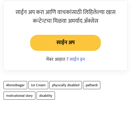
साईन अप करा आणि वाचकांसाठी लिहिलेल्या खास
कन्टेन्टचा मिळवा अमर्याद ॲक्सेस
साईन अप
मेंबर आहात ?
साईन इन
Ahmednagar
Ice Cream
physically disabled
pathardi
motivational story
disability