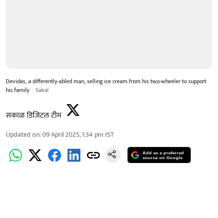
Devidas, a differently-abled man, selling ice cream from his two-wheeler to support
his family
Sakal
सकाळ डिजिटल टीम
Updated on
:
09 April 2025, 1:34 pm
IST
Add as a preferred
source on Google