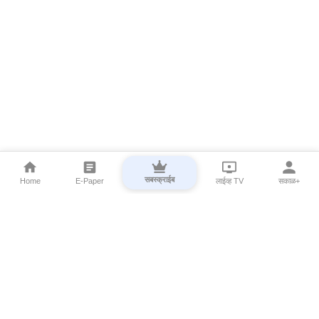
सबस्क्राईब
Home
E-Paper
लाईव्ह TV
सकाळ+
⌄
Marathi News