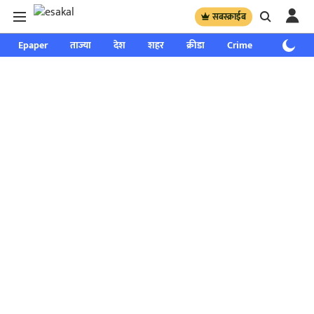
सबस्क्राईब
Epaper
ताज्या
देश
शहर
क्रीडा
Crime
साप्ताहिक