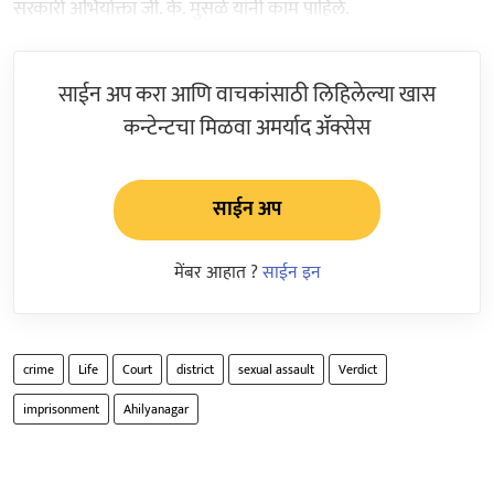
सरकारी अभियोक्ता जी. के. मुसळे यांनी काम पाहिले.
साईन अप करा आणि वाचकांसाठी लिहिलेल्या खास
कन्टेन्टचा मिळवा अमर्याद ॲक्सेस
साईन अप
मेंबर आहात ?
साईन इन
crime
Life
Court
district
sexual assault
Verdict
imprisonment
Ahilyanagar