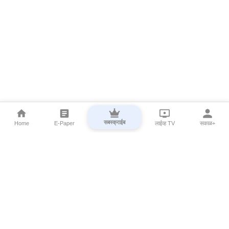
सबस्क्राईब
Home
E-Paper
लाईव्ह TV
सकाळ+
⌄
Marathi News