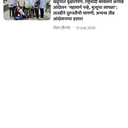
खड्ड्यांत वृक्षारोपण; राष्ट्रवादी काँग्रेसचे अनोखे
आंदोलन "महामार्ग नव्हे, मृत्यूचा सापळा";
तातडीने दुरुस्तीची मागणी, अन्यथा तीव्र
आंदोलनाचा इशारा
रोशन खैरनार
15 July 2026