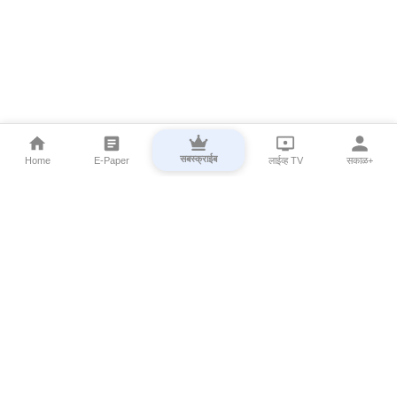
सबस्क्राईब
Home
E-Paper
लाईव्ह TV
सकाळ+
⌄
Marathi News
⌄
About Esakal