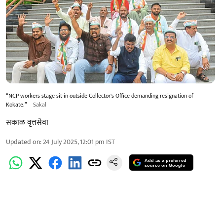
“NCP workers stage sit-in outside Collector's Office demanding resignation of
Kokate.”
Sakal
सकाळ वृत्तसेवा
Updated on
:
24 July 2025, 12:01 pm
IST
Add as a preferred
source on Google