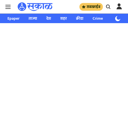
सबस्क्राईब
Epaper
ताज्या
देश
शहर
क्रीडा
Crime
साप्ताहिक