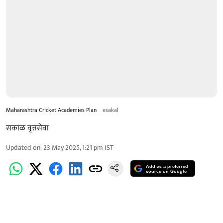
Maharashtra Cricket Academies Plan
esakal
सकाळ वृत्तसेवा
Updated on
:
23 May 2025, 1:21 pm
IST
Add as a preferred
source on Google