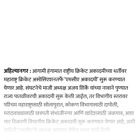
अहिल्यानगर :
आगामी हंगामात राष्ट्रीय क्रिकेट अकादमीच्या धर्तीवर
महाराष्ट्र क्रिकेट असोसिएशनतर्फे ‘एमसीए अकादमी’ सुरू करण्यात
येणार आहे. संघटनेचे माजी अध्यक्ष अजय शिर्के यांच्या नावाने पुण्यात
राज्य पातळीवरची अकादमी सुरू केली जाईल, तर विभागीय स्तरावर
पश्‍चिम महाराष्ट्रासाठी सोलापुरात, कोकण विभागासाठी दापोली,
मराठवाड्यासाठी छत्रपती संभाजीनगर आणि खांदेशसाठी जळगाव, अशा
चार ठिकाणी विभागीय क्रिकेट अकादमी सुरू करण्यात येणार आहे, अशी
माहिती ‘एमसीए’चे अध्यक्ष आमदार रोहित पवार यांनी दिली.