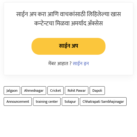
साईन अप करा आणि वाचकांसाठी लिहिलेल्या खास
कन्टेन्टचा मिळवा अमर्याद ॲक्सेस
साईन अप
मेंबर आहात ?
साईन इन
Jalgaon
Ahmednagar
Cricket
Rohit Pawar
Dapoli
Announcement
training center
Solapur
Chhatrapati Sambhajinagar