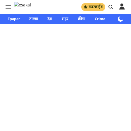
सबस्क्राईब
Epaper
ताज्या
देश
शहर
क्रीडा
Crime
साप्ताहिक