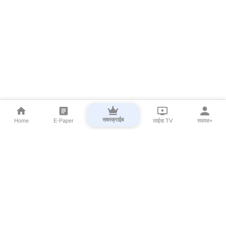
सबस्क्राईब
Home
E-Paper
लाईव्ह TV
सकाळ+
⌄
Marathi News