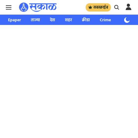
सबस्क्राईब
Epaper
ताज्या
देश
शहर
क्रीडा
Crime
साप्ताहिक