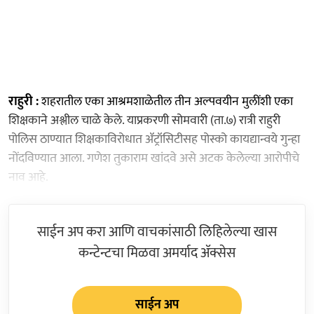
राहुरी :
शहरातील एका आश्रमशाळेतील तीन अल्पवयीन मुलींशी एका
शिक्षकाने अश्लील चाळे केले. याप्रकरणी सोमवारी (ता.७) रात्री राहुरी
पोलिस ठाण्यात शिक्षकाविरोधात ॲट्रॉसिटीसह पोस्को कायद्यान्वये गुन्हा
नोंदविण्यात आला. गणेश तुकाराम खांदवे असे अटक केलेल्या आरोपीचे
नाव आहे.
साईन अप करा आणि वाचकांसाठी लिहिलेल्या खास
कन्टेन्टचा मिळवा अमर्याद ॲक्सेस
साईन अप