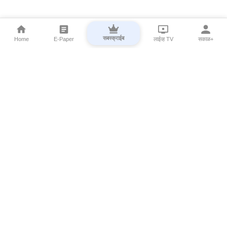
सबस्क्राईब
Home
E-Paper
लाईव्ह TV
सकाळ+
⌄
Marathi News
⌄
About Esakal
⌄
Digital Products
⌄
Sakal Programs