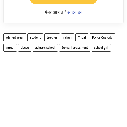
मेंबर आहात ?
साईन इन
Ahmednagar
student
teacher
rahuri
Tribal
Police Custody
Arrest
abuse
ashram school
Sexual harassment
school girl