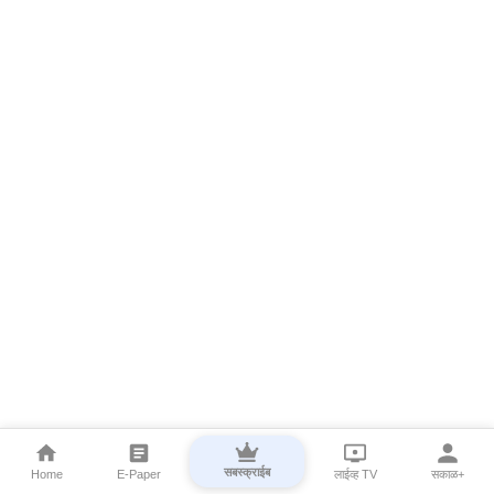
सबस्क्राईब
Home
E-Paper
लाईव्ह TV
सकाळ+