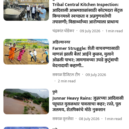
Tribal Central Kitchen Inspection:
आदिवासी आश्रमशाळांसाठी कोटमदरा सेंट्रल
किचनमध्ये स्वच्छता व अन्नगुणवत्तेची
तपासणी; विद्यार्थ्यांच्या आरोग्याला प्राधान्य
चंद्रकांत घोडेकर
09 July 2026
1
min read
अहिल्यानगर
Farmer Struggle: शेती वाचवण्यासाठी
माणसं झाली बैल! आईने कुळव, मुलाने
ओढली पाभर; जामगावच्या उघडे कुटुंबाची
वेदनादायी कहाणी..
सकाळ डिजिटल टीम
09 July 2026
2
min read
पुणे
Junnar Heavy Rains: जुन्नरच्या आदिवासी
पट्ट्यात मुसळधार पावसाचा कहर; रस्ते, पूल
जलमय, शेतपिकांचे मोठे नुकसान
सकाळ वृत्तसेवा
08 July 2026
1
min read