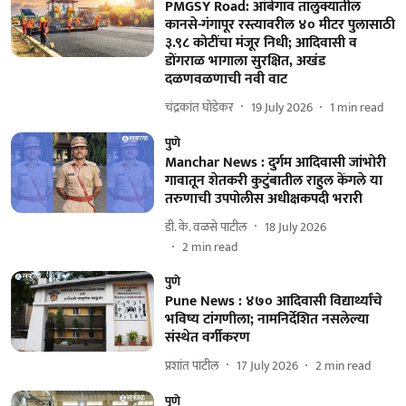
PMGSY Road: आंबेगाव तालुक्यातील
कानसे-गंगापूर रस्त्यावरील ४० मीटर पुलासाठी
३.९८ कोटींचा मंजूर निधी; आदिवासी व
डोंगराळ भागाला सुरक्षित, अखंड
दळणवळणाची नवी वाट
चंद्रकांत घोडेकर
19 July 2026
1
min read
पुणे
Manchar News : दुर्गम आदिवासी जांभोरी
गावातून शेतकरी कुटुंबातील राहुल केंगले या
तरुणाची उपपोलीस अधीक्षकपदी भरारी
डी. के. वळसे पाटील
18 July 2026
2
min read
पुणे
Pune News : ४७० आदिवासी विद्यार्थ्यांचे
भविष्य टांगणीला; नामनिर्देशित नसलेल्या
संस्थेत वर्गीकरण
प्रशांत पाटील
17 July 2026
2
min read
पुणे