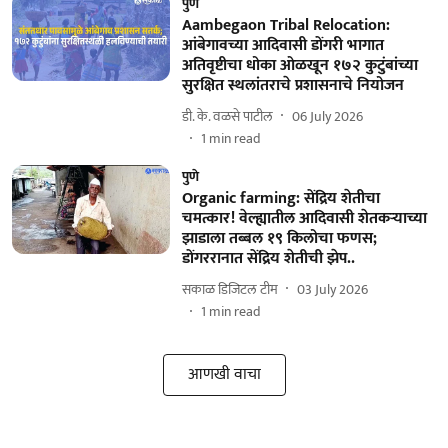
पुणे
Aambegaon Tribal Relocation:
आंबेगावच्या आदिवासी डोंगरी भागात
अतिवृष्टीचा धोका ओळखून १७२ कुटुंबांच्या
सुरक्षित स्थलांतराचे प्रशासनाचे नियोजन
डी. के. वळसे पाटील
06 July 2026
1
min read
पुणे
Organic farming: सेंद्रिय शेतीचा
चमत्कार! वेल्ह्यातील आदिवासी शेतकऱ्याच्या
झाडाला तब्बल १९ किलोचा फणस;
डोंगररानात सेंद्रिय शेतीची झेप..
सकाळ डिजिटल टीम
03 July 2026
1
min read
आणखी वाचा