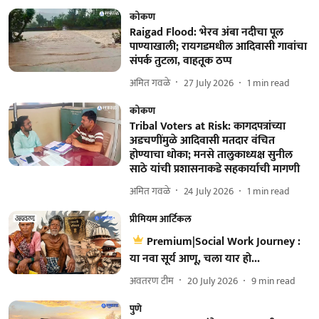
कोकण
Raigad Flood: भेरव अंबा नदीचा पूल
पाण्याखाली; रायगडमधील आदिवासी गावांचा
संपर्क तुटला, वाहतूक ठप्प
अमित गवळे
27 July 2026
1
min read
कोकण
Tribal Voters at Risk: कागदपत्रांच्या
अडचणींमुळे आदिवासी मतदार वंचित
होण्याचा धोका; मनसे तालुकाध्यक्ष सुनील
साठे यांची प्रशासनाकडे सहकार्याची मागणी
अमित गवळे
24 July 2026
1
min read
प्रीमियम आर्टिकल
Premium|Social Work Journey :
या नवा सूर्य आणू, चला यार हो...
अवतरण टीम
20 July 2026
9
min read
पुणे