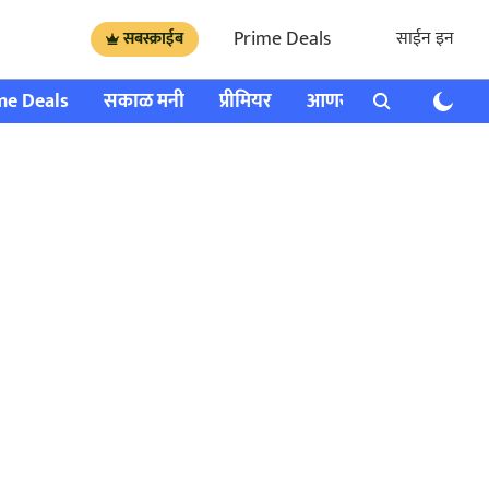
Prime Deals
साईन इन
सबस्क्राईब
me Deals
सकाळ मनी
प्रीमियर
आणखी
राशी भविष्य