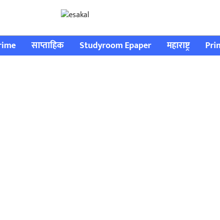
rime
साप्ताहिक
Studyroom Epaper
महाराष्ट्र
Pri