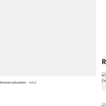
R
admission education
Sakal