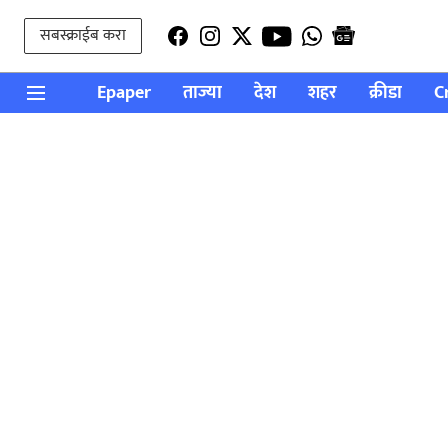
सबस्क्राईब करा
Epaper
ताज्या
देश
शहर
क्रीडा
C