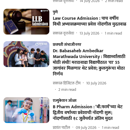
सकाळ वृत्तसेवा
14 July 2026
2
min read
पुणे
Law Course Admission : पाच वर्षीय
विधी अभ्यासक्रमाच्या प्रवेश नोंदणीस मुदतवाढ
सकाळ वृत्तसेवा
13 July 2026
1
min read
छत्रपती संभाजीनगर
Dr. Babasaheb Ambedkar
Marathwada University : विद्यार्थ्यांसाठी
मोठी संधी! मराठवाडा विद्यापीठात 'या' 55
जागांवर मिळणार थेट प्रवेश; कुलगुरूंचा मोठा
निर्णय
सकाळ डिजिटल टीम
10 July 2026
2
min read
एज्युकेशन जॉब्स
B Pharm Admission : ‘बी.फार्म’च्या थेट
द्वितीय वर्षाच्या प्रवेशाची नोंदणी सुरू;
नोंदणीसाठी १८ जुलैपर्यंत अंतिम मुदत
प्रशांत पाटील
09 July 2026
1
min read