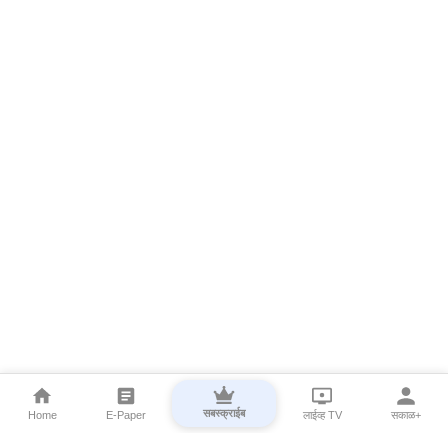
सबस्क्राईब
Home
E-Paper
लाईव्ह TV
सकाळ+