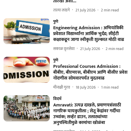
तारखा अशा...
तात्या लांडगे
21 July 2026
2
min read
पुणे
Engineering Admission : अभियांत्रिकी
प्रवेशात विद्यार्थ्यांना आर्थिक भुर्दंड; सीईटी
कक्षाकडून जागा स्वीकृती शुल्कात मोठी वाढ
सकाळ वृत्तसेवा
21 July 2026
2
min read
पुणे
Professional Courses Admission :
बीबीए, बीएमएस, बीबीएम आणि बीसीए प्रवेश
नोंदणीस सोमवारपर्यंत मुदतवाढ
मीनाक्षी गुरव
18 July 2026
1
min read
विदर्भ
Amravati: उत्पन्न दाखले, प्रमाणपत्रांसाठी
नागरिक घायकुतीला ; सेतू केंद्रांवर गर्दीचा
उच्चांक; सर्व्हर डाउन, तलाठ्यांच्या
अनुपस्थितीमुळे कामांचा खोळंबा