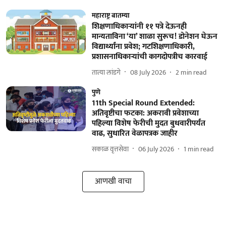
महाराष्ट्र बातम्या
शिक्षणाधिकाऱ्यांनी ११ पत्रे देऊनही
मान्यताविना ‘या’ शाळा सुरूच! डोनेशन घेऊन
विद्यार्थ्यांना प्रवेश; गटशिक्षणाधिकारी,
प्रशासनाधिकाऱ्यांची कागदोपत्रीच कारवाई
तात्या लांडगे
08 July 2026
2
min read
पुणे
11th Special Round Extended:
अतिवृष्टीचा फटका: अकरावी प्रवेशाच्या
पहिल्या विशेष फेरीची मुदत बुधवारीपर्यंत
वाढ, सुधारित वेळापत्रक जाहीर
सकाळ वृत्तसेवा
06 July 2026
1
min read
आणखी वाचा