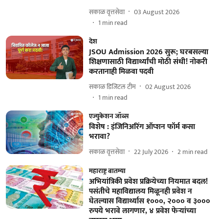
सकाळ वृत्तसेवा
03 August 2026
1
min read
देश
JSOU Admission 2026 सुरू; घरबसल्या
शिक्षणासाठी विद्यार्थ्यांची मोठी संधी! नोकरी
करतानाही मिळवा पदवी
सकाळ डिजिटल टीम
02 August 2026
1
min read
एज्युकेशन जॉब्स
विशेष : इंजिनिअरिंग ऑप्शन फॉर्म कसा
भरावा?
सकाळ वृत्तसेवा
22 July 2026
2
min read
महाराष्ट्र बातम्या
अभियांत्रिकी प्रवेश प्रक्रियेच्या नियमात बदल!
पसंतीचे महाविद्यालय मिळूनही प्रवेश न
घेतल्यास विद्यार्थ्यास १०००, २००० व ३०००
रुपये भरावे लागणार, ४ प्रवेश फेऱ्यांच्या