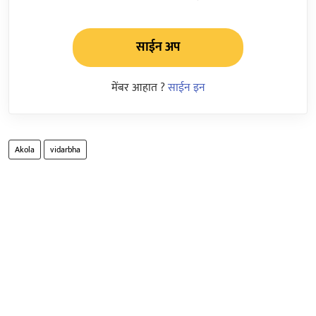
साईन अप
मेंबर आहात ?
साईन इन
Akola
vidarbha