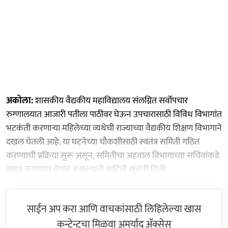
अकोला:
शासकीय वैद्यकीय महाविद्यालय संलग्नित सर्वोपचार
रुग्णालयात आजारी पतीला पाठीवर घेऊन उपचारासाठी विविध विभागांत
भटकंती करणाऱ्या महिलेच्या व्यथेची राज्याच्या वैद्यकीय शिक्षण विभागाने
दखल घेतली आहे. या घटनेच्या चौकशीसाठी स्वतंत्र समिती गठित
करण्याची प्रक्रिया सुरू असून, समितीचा अहवाल विभागाच्या सचिवांकडे
सादर करण्यात येणार असल्याची माहिती सूत्रांनी दिली.
साईन अप करा आणि वाचकांसाठी लिहिलेल्या खास
कन्टेन्टचा मिळवा अमर्याद ॲक्सेस