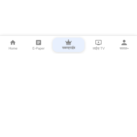
सबस्क्राईब
Home
E-Paper
लाईव्ह TV
सकाळ+
⌄
Marathi News
⌄
About Esakal