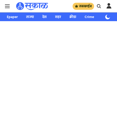
सबस्क्राईब
Epaper
ताज्या
देश
शहर
क्रीडा
Crime
साप्ताहिक