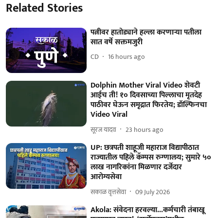
Related Stories
पत्नीवर हातोड्याने हल्ला करणाऱ्या पतीला
सात वर्षे सक्तमजुरी
CD
16 hours ago
Dolphin Mother Viral Video शेवटी
आईच ती! १० दिवसाच्या पिल्लाचा मृतदेह
पाठीवर घेऊन समृद्रात फिरतेय; डॉल्फिनचा
Video Viral
सूरज यादव
23 hours ago
UP: छत्रपती शाहूजी महाराज विद्यापीठात
राज्यातील पहिले कॅम्पस रुग्णालय; सुमारे ५०
लाख नागरिकांना मिळणार दर्जेदार
आरोग्यसेवा
सकाळ वृत्तसेवा
09 July 2026
Akola: संवेदना हरवल्या...कर्मचारी तंबाखू