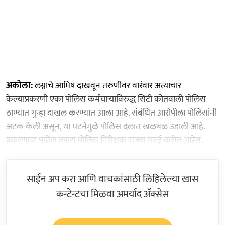
अकोला:
लग्नाचे आमिष दाखवून तरुणीवर वारंवार अत्याचार
केल्याप्रकरणी एका पोलिस कर्मचाऱ्याविरुद्ध सिटी कोतवाली पोलिस
ठाण्यात गुन्हा दाखल करण्यात आला आहे. संबंधित आरोपीला पोलिसांनी
अटक केली असून, या घटनेमुळे पोलिस दलात खळबळ उडाली आहे.
प्रकरणाचा पुढील तपास पोलिस निरीक्षक संजय गवई करीत आहेत.
साईन अप करा आणि वाचकांसाठी लिहिलेल्या खास
कन्टेन्टचा मिळवा अमर्याद ॲक्सेस