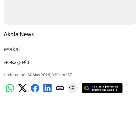
Akola News
esakal
सकाळ वृत्तसेवा
Updated on
:
24 May 2026, 9:19 am
IST
Add as a preferred
source on Google