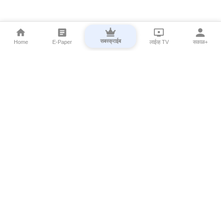
सबस्क्राईब
Home
E-Paper
लाईव्ह TV
सकाळ+
⌄
Marathi News
⌄
About Esakal
⌄
Digital Products
⌄
Sakal Programs