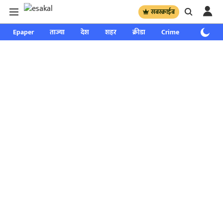
सबस्क्राईब
Epaper
ताज्या
देश
शहर
क्रीडा
Crime
साप्ताहिक