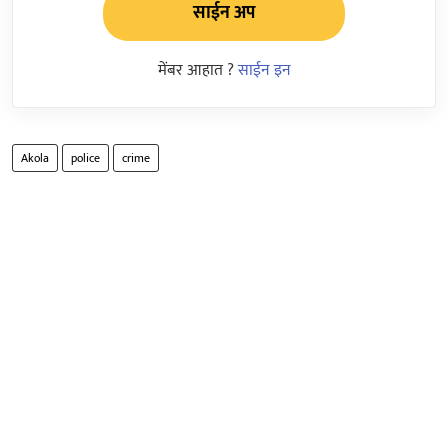
साईन अप
मेंबर आहात ?
साईन इन
Akola
police
crime