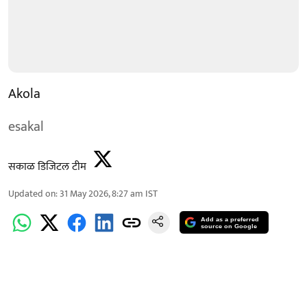
Akola
esakal
सकाळ डिजिटल टीम
Updated on
:
31 May 2026, 8:27 am
IST
Add as a preferred
source on Google