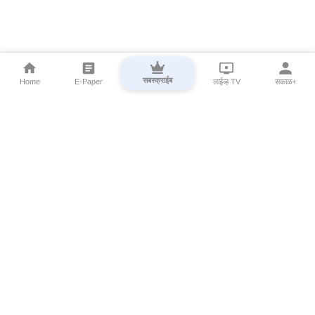
सबस्क्राईब
Home
E-Paper
लाईव्ह TV
सकाळ+
⌄
Marathi News
⌄
About Esakal
⌄
Digital Products