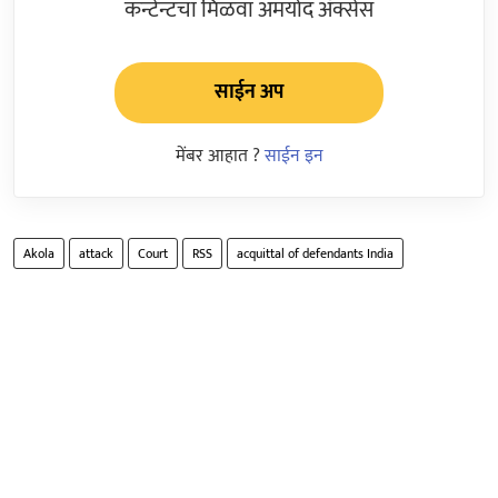
कन्टेन्टचा मिळवा अमर्याद ॲक्सेस
साईन अप
मेंबर आहात ?
साईन इन
Akola
attack
Court
RSS
acquittal of defendants India