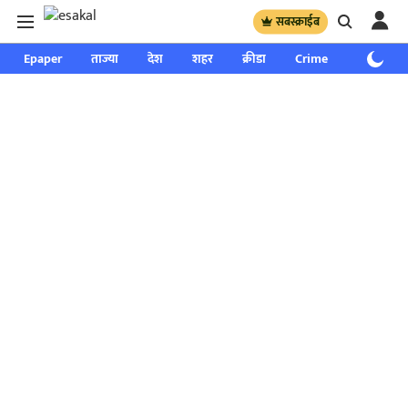
सबस्क्राईब
Epaper
ताज्या
देश
शहर
क्रीडा
Crime
साप्ताहिक