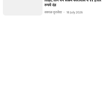
शिक्षा; तीन वर्ष सश्रम कारावास व ११ हजार
रुपये दंड
सकाळ वृत्तसेवा
18 July 2026