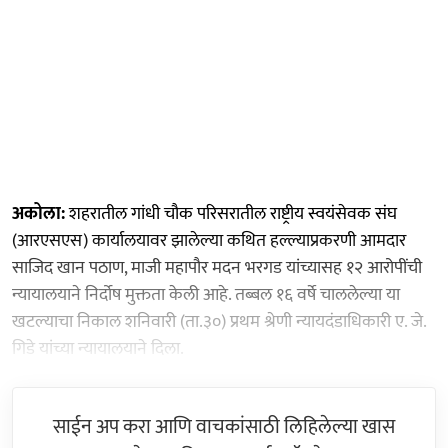
अकोला:
शहरातील गांधी चौक परिसरातील राष्ट्रीय स्वयंसेवक संघ
(आरएसएस) कार्यालयावर झालेल्या कथित हल्ल्याप्रकरणी आमदार
साजिद खान पठाण, माजी महापौर मदन भरगड यांच्यासह १२ आरोपींची
न्यायालयाने निर्दोष मुक्तता केली आहे. तब्बल १६ वर्षे चाललेल्या या
खटल्याचा निकाल शनिवारी (ता.३०) प्रथम श्रेणी न्यायदंडाधिकारी ए. जे.
गिडे यांच्या न्यायालयाने दिला.
साईन अप करा आणि वाचकांसाठी लिहिलेल्या खास