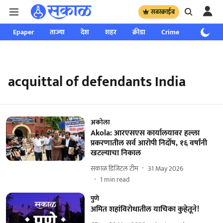
सबस्क्राईब
Epaper
ताज्या
देश
शहर
क्रीडा
Crime
साप्ताहिक
acquittal of defendants India
अकोला
Akola: आरएसएस कार्यालयावर हल्ला
प्रकरणातील सर्व आरोपी निर्दोष, १६ वर्षांनी
खटल्याचा निकाल
सकाळ डिजिटल टीम
31 May 2026
1
min read
पुणे
अमित शहांविरोधातील याचिका कुहेतूने!