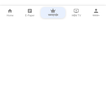
सबस्क्राईब
Home
E-Paper
लाईव्ह TV
सकाळ+
⌄
Marathi News
⌄
About Esakal
⌄
Digital Products