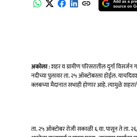
Add as a pre
source on G
अकोला
: शहर व ग्रामीण परिसरातील दुर्गा विसर्जन गा
नदीच्या पुलावर ता. २५ ऑक्टोबरला होईल. याचदिवशी 
क्लबच्या मैदानात सभाही होणार आहे. त्यामुळे शह
ता. २५ ऑक्टोबर रोजी सकाळी ६ वा. पासून ते ता. २