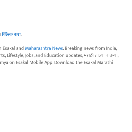
ठी
क्लिक करा
.
n Esakal and
Maharashtra News
. Breaking news from India,
, Lifestyle, Jobs, and Education updates, मराठी ताज्या बातम्या,
aja batmya on Esakal Mobile App. Download the Esakal Marathi