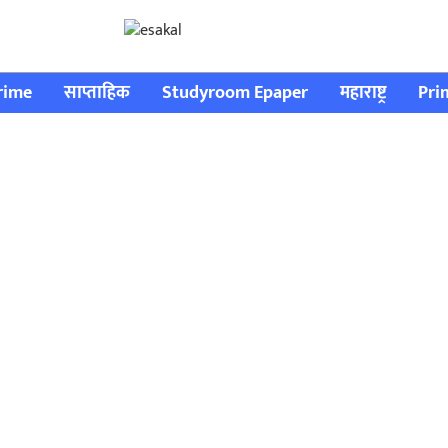
rime
साप्ताहिक
Studyroom Epaper
महाराष्ट्र
Pri