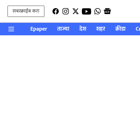
सबस्क्राईब करा
Epaper
ताज्या
देश
शहर
क्रीडा
C