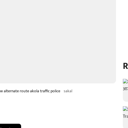
R
alternate route akola traffic police
sakal