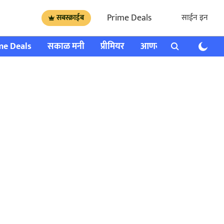
Prime Deals
साईन इन
सबस्क्राईब
me Deals
सकाळ मनी
प्रीमियर
आणखी
राशी भविष्य