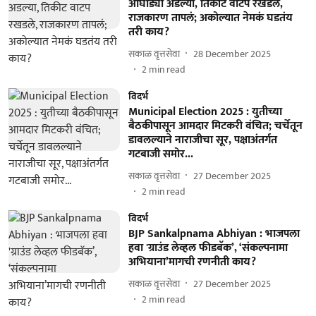
आघाड्या अडल्या, तिकीट वाटप रखडले,
राजकारण तापलं; अकोल्यात नेमकं घडतंय
तरी काय?
सकाळ वृत्तसेवा
28 December 2025
2
min read
विदर्भ
Municipal Election 2025 : युतीच्या
बैठकीपासून आमदार मिटकरी वंचित; चर्चेतून
डावलल्याने नाराजीचा सूर, पक्षाअंतर्गत
गटबाजी समोर...
सकाळ वृत्तसेवा
27 December 2025
2
min read
विदर्भ
BJP Sankalpnama Abhiyan : भाजपला
हवा 'ग्राउंड लेव्हल फीडबॅक’, ‘संकल्पनामा
अभियाना’मागची रणनीती काय?
सकाळ वृत्तसेवा
27 December 2025
2
min read