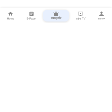
सबस्क्राईब
Home
E-Paper
लाईव्ह TV
सकाळ+
⌄
Marathi News
⌄
About Esakal
⌄
Digital Products