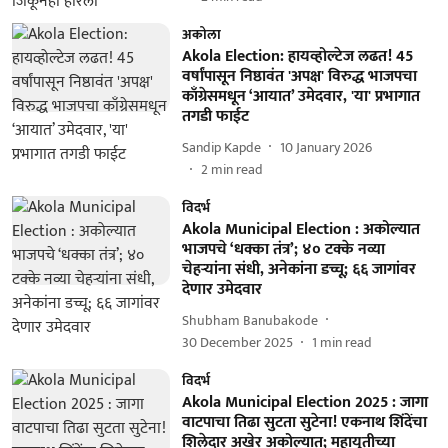
अकोला
Akola Election: हायव्होल्टेज लढत! 45
वर्षांपासून निष्ठावंत 'अपक्ष' विरुद्ध भाजपचा
काँग्रेसमधून ‘आयात’ उमेदवार, 'या' प्रभागात
तगडी फाईट
Sandip Kapde
10 January 2026
2
min read
विदर्भ
Akola Municipal Election : अकोल्यात
भाजपचे ‘धक्का तंत्र’; ४० टक्के नव्या
चेहऱ्यांना संधी, अनेकांना डच्चू; ६६ जागांवर
देणार उमेदवार
Shubham Banubakode
30 December 2025
1
min read
विदर्भ
Akola Municipal Election 2025 : जागा
वाटपाचा तिढा सुटता सुटेना! एकनाथ शिंदेंचा
शिलेदार अखेर अकोल्यात; महायुतीच्या