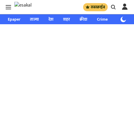
सबस्क्राईब
Epaper
ताज्या
देश
शहर
क्रीडा
Crime
साप्ताहिक