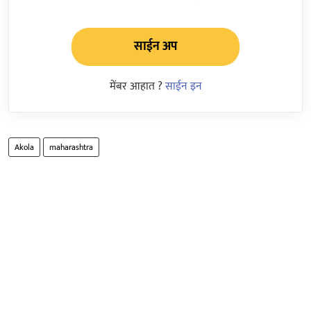
साईन अप
मेंबर आहात ?
साईन इन
Akola
maharashtra