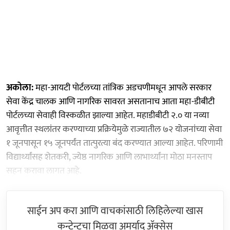
अकोला:
महा-आयटी पोर्टलच्या तांत्रिक अडचणीमधून आपले सरकार
सेवा केंद्र चालक आणि नागरिक सावरत असतानाच आता महा-डीबीटी
पोर्टलच्या सेवाही विस्कळीत झाल्या आहेत. महाडीबीटी २.० या नव्या
आवृत्तीत स्थलांतर करण्याच्या प्रक्रियेमु‌ळे राज्यातील ७२ योजनांच्या सेवा
१ जूनपासून १५ जूनपर्यंत तात्पुरत्या बंद करण्यात आल्या आहेत. परिणामी
विद्यार्थ्यांसह शेतकरी, ज्येष्ठ नागरिक आणि लाभार्थ्यांना मोठा मनस्ताप
सहन करावा लागत आहे.
साईन अप करा आणि वाचकांसाठी लिहिलेल्या खास
कन्टेन्टचा मिळवा अमर्याद ॲक्सेस