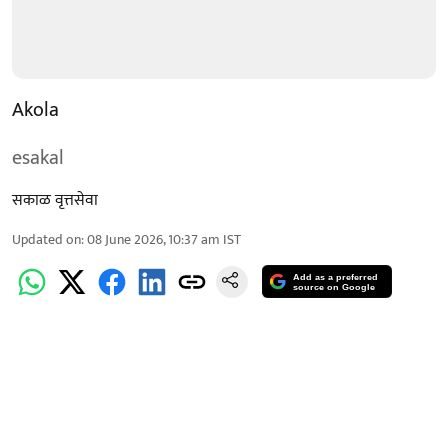
Akola
esakal
सकाळ वृत्तसेवा
Updated on
:
08 June 2026, 10:37 am
IST
Add as a preferred
source on Google