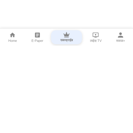
सबस्क्राईब
Home
E-Paper
लाईव्ह TV
सकाळ+
⌄
Marathi News
⌄
About Esakal
⌄
Digital Products