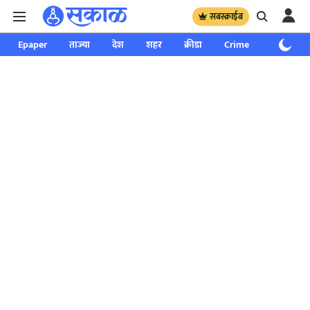
सबस्क्राईब
Epaper
ताज्या
देश
शहर
क्रीडा
Crime
साप्ताहिक