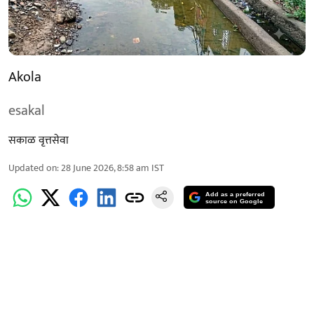
Akola
esakal
सकाळ वृत्तसेवा
Updated on
:
28 June 2026, 8:58 am
IST
Add as a preferred
source on Google