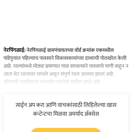
नेरपिंगळाई:
नेरपिंगळाई ग्रामपंचायतच्या वॉर्ड क्रमांक एकमधील
पांडेपुऱ्यात पहिल्याच पावसाने विकासकामांच्या दाव्याची पोलखोल केली
आहे. नाल्यांमध्ये मोठ्या प्रमाणात गाळ साचल्याने पावसाचे पाणी वाहून न
जाता थेट रस्त्यावर साचले असून संपूर्ण रस्ता जलमय झाला आहे.
परिणामी नागरिकांना घराबाहेर पडणेही कठीण झाले आहे.
साईन अप करा आणि वाचकांसाठी लिहिलेल्या खास
कन्टेन्टचा मिळवा अमर्याद ॲक्सेस