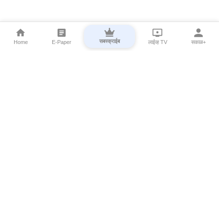
सबस्क्राईब
Home
E-Paper
लाईव्ह TV
सकाळ+
⌄
Marathi News
⌄
About Esakal
⌄
Digital Products
⌄
Sakal Programs