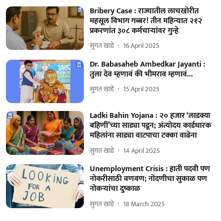
Bribery Case : राज्‍यातील लाचखोरीत
महसूल विभाग गब्बर! तीन महिन्‍यात २१२
प्रकरणांत ३०८ कर्मचाऱ्यांवर गुन्‍हे
सुगत खाडे
16 April 2025
Dr. Babasaheb Ambedkar Jayanti :
तुला देव म्हणावं की भीमराव म्हणावं...
सुगत खाडे
15 April 2025
Ladki Bahin Yojana : २० हजार ‘लाडक्या
बहिणीं’च्या साड्या पडून; अंत्योदय कार्डधारक
महिलांना साड्या वाटपाचा टक्का वाढेना
सुगत खाडे
14 April 2025
Unemployment Crisis : हाती पदवी पण
नोकरीसाठी वणवण; नोंदणीचा सुकाळ पण
नोकऱ्यांचा दुष्काळ
सुगत खाडे
18 March 2025