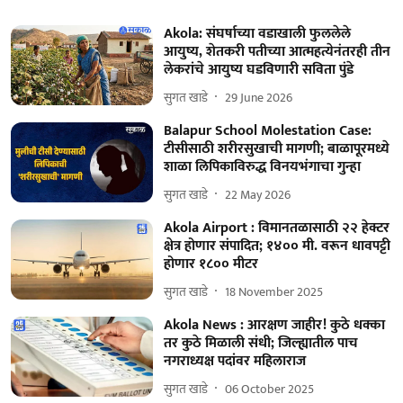
Akola: संघर्षाच्या वडाखाली फुललेले
आयुष्य, शेतकरी पतीच्या आत्महत्येनंतरही तीन
लेकरांचे आयुष्य घडविणारी सविता पुंडे
सुगत खाडे
29 June 2026
Balapur School Molestation Case:
टीसीसाठी शरीरसुखाची मागणी; बाळापूरमध्ये
शाळा लिपिकाविरुद्ध विनयभंगाचा गुन्हा
सुगत खाडे
22 May 2026
Akola Airport : विमानतळासाठी २२ हेक्टर
क्षेत्र होणार संपादित; १४०० मी. वरून धावपट्टी
होणार १८०० मीटर
सुगत खाडे
18 November 2025
Akola News : आरक्षण जाहीर! कुठे धक्का
तर कुठे मिळाली संधी; जिल्ह्यातील पाच
नगराध्यक्ष पदांवर महिलाराज
सुगत खाडे
06 October 2025