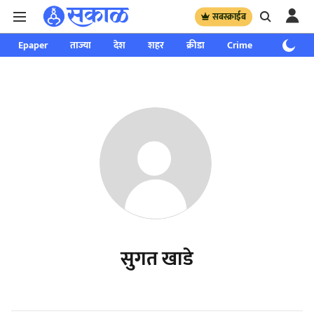
सबस्क्राईब
Epaper
ताज्या
देश
शहर
क्रीडा
Crime
साप्ताहिक
सुगत खाडे