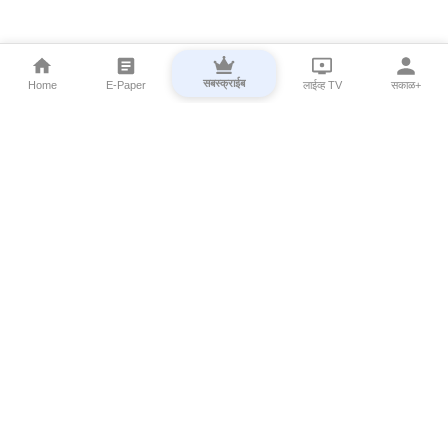
सबस्क्राईब
Home
E-Paper
लाईव्ह TV
सकाळ+
⌄
Marathi News
⌄
About Esakal
⌄
Digital Products