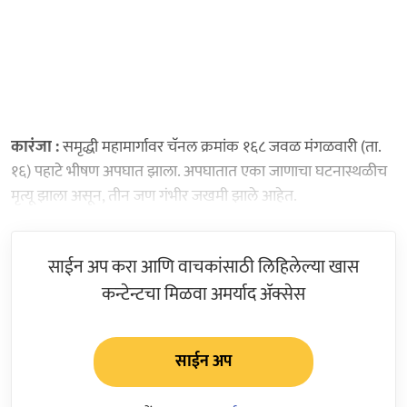
कारंजा :
समृद्धी महामार्गावर चॅनल क्रमांक १६८ जवळ मंगळवारी (ता.
१६) पहाटे भीषण अपघात झाला. अपघातात एका जाणाचा घटनास्थळीच
मृत्यू झाला असून, तीन जण गंभीर जखमी झाले आहेत.
साईन अप करा आणि वाचकांसाठी लिहिलेल्या खास
कन्टेन्टचा मिळवा अमर्याद ॲक्सेस
साईन अप