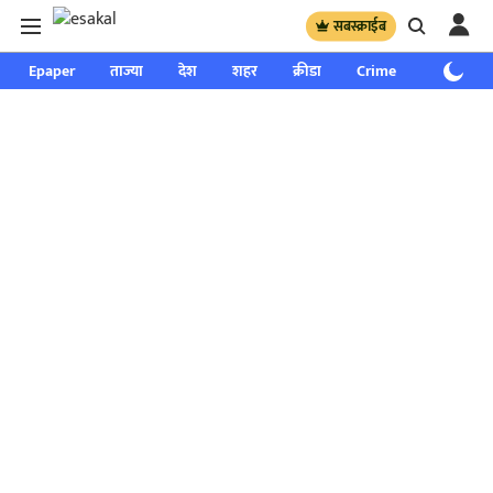
सबस्क्राईब
Epaper
ताज्या
देश
शहर
क्रीडा
Crime
साप्ताहिक