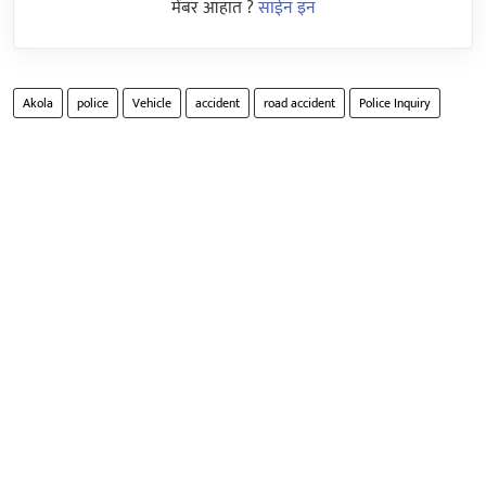
मेंबर आहात ?
साईन इन
Akola
police
Vehicle
accident
road accident
Police Inquiry