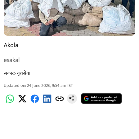
Akola
esakal
सकाळ वृत्तसेवा
Updated on
:
24 June 2026, 9:54 am
IST
Add as a preferred
source on Google