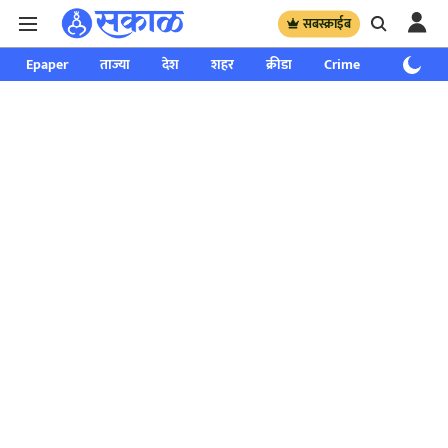
सबस्क्राईब
Epaper
ताज्या
देश
शहर
क्रीडा
Crime
साप्ताहिक