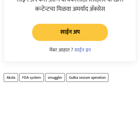
कन्टेन्टचा मिळवा अमर्याद ॲक्सेस
साईन अप
मेंबर आहात ?
साईन इन
Akola
FDA system
smuggler
Gutka seizure operation