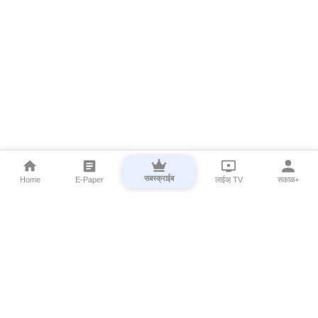
सबस्क्राईब
Home
E-Paper
लाईव्ह TV
सकाळ+