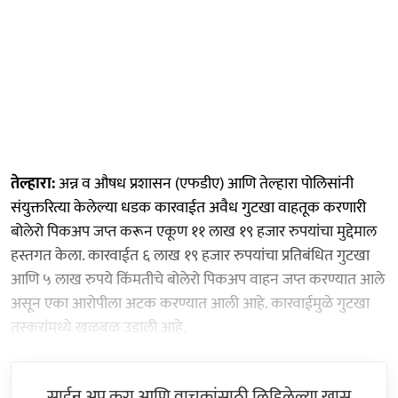
तेल्हारा:
अन्न व औषध प्रशासन (एफडीए) आणि तेल्हारा पोलिसांनी
संयुक्तरित्या केलेल्या धडक कारवाईत अवैध गुटखा वाहतूक करणारी
बोलेरो पिकअप जप्त करून एकूण ११ लाख १९ हजार रुपयांचा मुद्देमाल
हस्तगत केला. कारवाईत ६ लाख १९ हजार रुपयांचा प्रतिबंधित गुटखा
आणि ५ लाख रुपये किंमतीचे बोलेरो पिकअप वाहन जप्त करण्यात आले
असून एका आरोपीला अटक करण्यात आली आहे. कारवाईमुळे गुटखा
तस्करांमध्ये खळबळ उडाली आहे.
साईन अप करा आणि वाचकांसाठी लिहिलेल्या खास