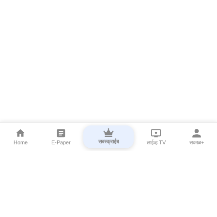
सबस्क्राईब
Home
E-Paper
लाईव्ह TV
सकाळ+