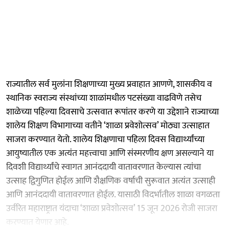
राज्यातील सर्व मुलांना शिक्षणाच्या मुख्य प्रवाहात आणणे, शासकीय व
स्थानिक स्वराज्य संस्थांच्या शाळांमधील पटसंख्या वाढविणे तसेच
शाळेच्या पहिल्या दिवसाचे उत्सवात रूपांतर करणे या उद्देशाने राज्याच्या
शालेय शिक्षण विभागाच्या वतीने ‘शाळा प्रवेशोत्सव’ मोठ्या उत्साहात
साजरा करण्यात येतो. शालेय शिक्षणाचा पहिला दिवस विद्यार्थ्यांच्या
आयुष्यातील एक अत्यंत महत्त्वाचा आणि संस्मरणीय क्षण असल्याने या
दिवशी विद्यार्थ्यांचे स्वागत आनंददायी वातावरणात केल्यास त्यांचा
उत्साह द्विगुणित होईल आणि शैक्षणिक वर्षाची सुरूवात अत्यंत उत्साही
आणि आनंददायी वातावरणात होईल. यासाठी विदर्भातील शाळा वगळता
उर्वरित महाराष्ट्रात यंदाचा ‘शाळा प्रवेशोत्सव’ 15 जून 2026 रोजी साजरा
करण्यात येणार आहे.