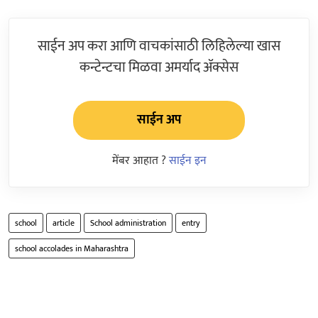
साईन अप करा आणि वाचकांसाठी लिहिलेल्या खास
कन्टेन्टचा मिळवा अमर्याद ॲक्सेस
साईन अप
मेंबर आहात ?
साईन इन
school
article
School administration
entry
school accolades in Maharashtra