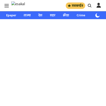
सबस्क्राईब
Epaper
ताज्या
देश
शहर
क्रीडा
Crime
साप्ताहिक