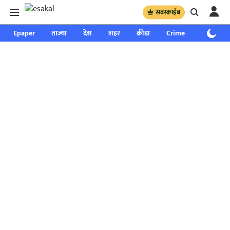
सबस्क्राईब
Epaper
ताज्या
देश
शहर
क्रीडा
Crime
साप्ताहिक