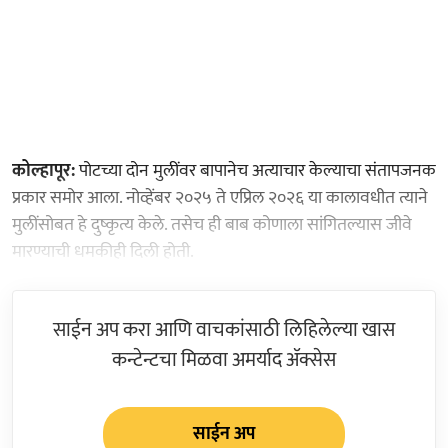
कोल्हापूर:
पोटच्या दोन मुलींवर बापानेच अत्याचार केल्याचा संतापजनक
प्रकार समोर आला. नोव्हेंबर २०२५ ते एप्रिल २०२६ या कालावधीत त्याने
मुलींसोबत हे दुष्कृत्य केले. तसेच ही बाब कोणाला सांगितल्यास जीवे
मारण्याची धमकीही दिली होती.
साईन अप करा आणि वाचकांसाठी लिहिलेल्या खास
कन्टेन्टचा मिळवा अमर्याद ॲक्सेस
साईन अप