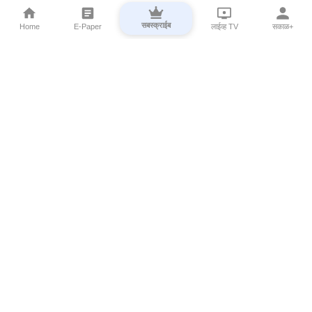
सबस्क्राईब
Home
E-Paper
लाईव्ह TV
सकाळ+
⌄
Marathi News
⌄
About Esakal
⌄
Digital Products
⌄
Sakal Programs
⌄
Print Products