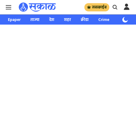
सबस्क्राईब
Epaper
ताज्या
देश
शहर
क्रीडा
Crime
साप्ताहिक