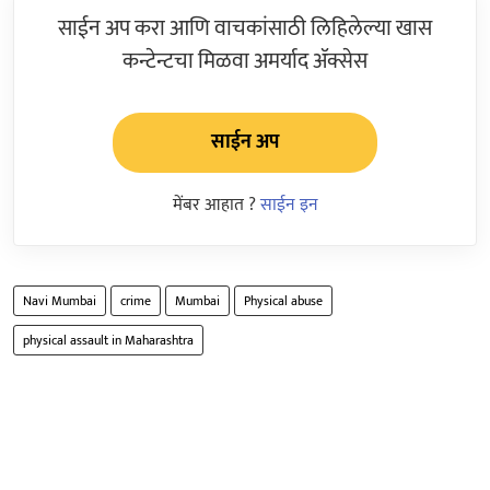
साईन अप करा आणि वाचकांसाठी लिहिलेल्या खास
कन्टेन्टचा मिळवा अमर्याद ॲक्सेस
साईन अप
मेंबर आहात ?
साईन इन
Navi Mumbai
crime
Mumbai
Physical abuse
physical assault in Maharashtra