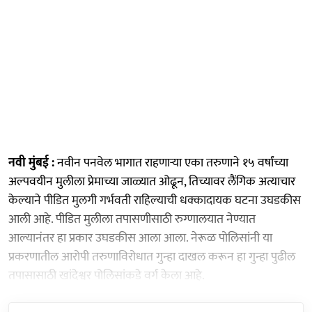
नवी मुंबई :
नवीन पनवेल भागात राहणाऱ्या एका तरुणाने १५ वर्षांच्या
अल्पवयीन मुलीला प्रेमाच्या जाळ्यात ओढून, तिच्यावर लैंगिक अत्याचार
केल्याने पीडित मुलगी गर्भवती राहिल्याची धक्कादायक घटना उघडकीस
आली आहे. पीडित मुलीला तपासणीसाठी रुग्णालयात नेण्यात
आल्यानंतर हा प्रकार उघडकीस आला आला. नेरूळ पोलिसांनी या
प्रकरणातील आरोपी तरुणाविरोधात गुन्हा दाखल करून हा गुन्हा पुढील
तपासासाठी खांदेश्वर पोलिसांकडे वर्ग केला आहे.