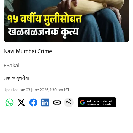
Navi Mumbai Crime
ESakal
सकाळ वृत्तसेवा
Updated on
:
03 June 2026, 1:30 pm
IST
Add as a preferred
source on Google