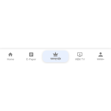
सबस्क्राईब
Home
E-Paper
लाईव्ह TV
सकाळ+