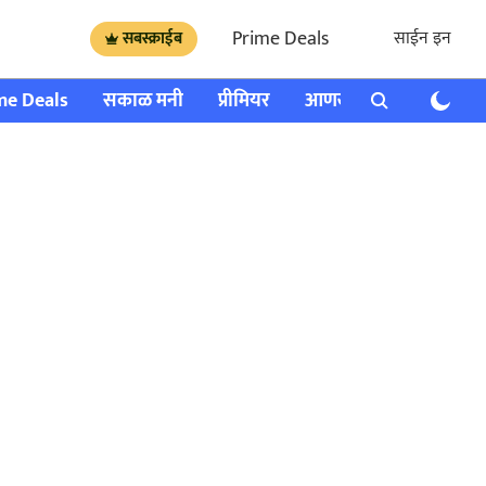
Prime Deals
साईन इन
सबस्क्राईब
me Deals
सकाळ मनी
प्रीमियर
आणखी
राशी भविष्य