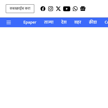
सबस्क्राईब करा
Epaper
ताज्या
देश
शहर
क्रीडा
C