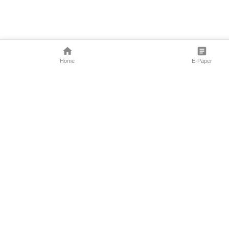
Home
E-Paper
Follow Us
Marathi News
Maharashtra N