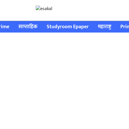
rime
साप्ताहिक
Studyroom Epaper
महाराष्ट्र
Pri