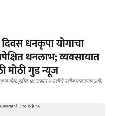
न दिवस धनकृपा योगाचा
अनपेक्षित धनलाभ; व्यवसायात
 मोठी गुड न्यूज
पा योग: पुढील ४८ तासांत ४ राशींचे नशीब पालटणार आहे.