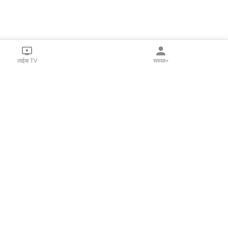
लाईव्ह TV
सकाळ+
l Programs
Print Products
Sakal Saptahik