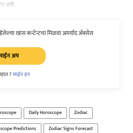
ार आहे.
ेल्या खास कन्टेन्टचा मिळवा अमर्याद ॲक्सेस
साईन अप
आहात ?
साईन इन
roscope
Daily Horoscope
Zodiac
scope Predictions
Zodiac Signs Forecast