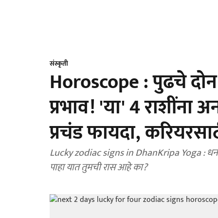
संस्कृती
Horoscope : पुढचे दो
प्रभाव! 'या' 4 राशींना 
प्रचंड फायदा, करियरसाठी
Lucky zodiac signs in DhanKripa Yoga : धनकृ
पाहा यात तुमची रास आहे का?