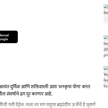
ferred
oogle
त्यंत दुर्मिळ आणि शक्तिशाली अशा 'धनकृपा योगा' बनत
ातील संघर्षाचे ढग दूर करणार आहे.
 गती देईल. चला तर मग पाहूया ब्रह्मांडीय ऊर्जेचे हे सुवर्ण