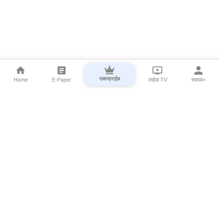
सबस्क्राईब
Home
E-Paper
लाईव्ह TV
सकाळ+
⌄
Marathi News