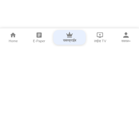
सबस्क्राईब
Home
E-Paper
लाईव्ह TV
सकाळ+
⌄
Marathi News
⌄
About Esakal
⌄
Digital Products