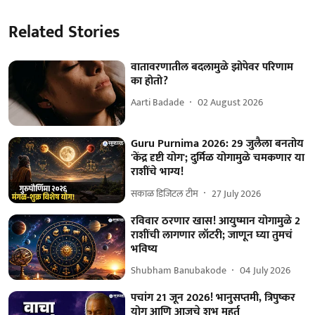
Related Stories
वातावरणातील बदलामुळे झोपेवर परिणाम
का होतो?
Aarti Badade
02 August 2026
Guru Purnima 2026: 29 जुलैला बनतोय
'केंद्र दृष्टी योग'; दुर्मिळ योगामुळे चमकणार या
राशींचे भाग्य!
सकाळ डिजिटल टीम
27 July 2026
रविवार ठरणार खास! आयुष्मान योगामुळे 2
राशींची लागणार लॉटरी; जाणून घ्या तुमचं
भविष्य
Shubham Banubakode
04 July 2026
पचांग 21 जून 2026! भानुसप्तमी, त्रिपुष्कर
योग आणि आजचे शुभ मुहूर्त