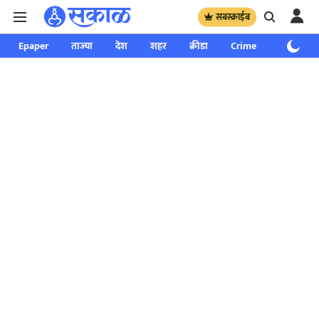
सबस्क्राईब
Epaper
ताज्या
देश
शहर
क्रीडा
Crime
साप्ताहिक