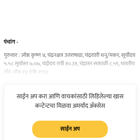
पंचांग -
गुरुवार : ज्येष्ठ कृष्ण ४, चंद्रनक्षत्र उत्तराषाढा, चंद्रराशी धनू/मकर, सूर्योदय
५.५८ सूर्यास्त ७.०७, चंद्रोदय रात्री १०.३१, चंद्रास्त सकाळी ८.५९, भारतीय
सौर ज्येष्ठ १४ शके १९४८.
साईन अप करा आणि वाचकांसाठी लिहिलेल्या खास
कन्टेन्टचा मिळवा अमर्याद ॲक्सेस
साईन अप