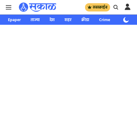
सबस्क्राईब
Epaper
ताज्या
देश
शहर
क्रीडा
Crime
साप्ताहिक