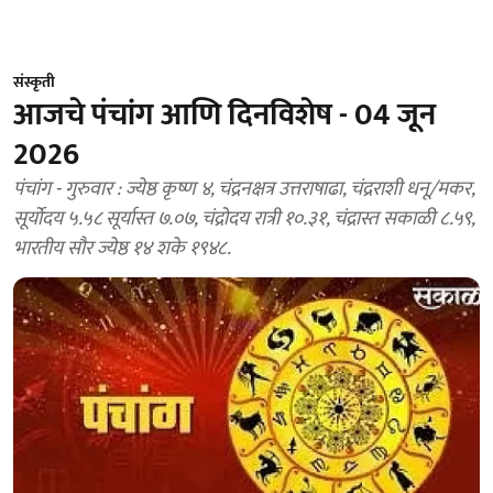
संस्कृती
आजचे पंचांग आणि दिनविशेष - 04 जून
2026
पंचांग - गुरुवार : ज्येष्ठ कृष्ण ४, चंद्रनक्षत्र उत्तराषाढा, चंद्रराशी धनू/मकर,
सूर्योदय ५.५८ सूर्यास्त ७.०७, चंद्रोदय रात्री १०.३१, चंद्रास्त सकाळी ८.५९,
भारतीय सौर ज्येष्ठ १४ शके १९४८.