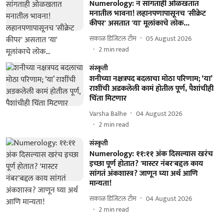
Numerology: न सांगताही ओळखतात
मनातील भावना! लहानपणापासूनच 'सीक्रेट
कीपर' असतात 'या' मूलांकाचे लोक...
सकाळ डिजिटल टीम
05 August 2026
2
min read
संस्कृती
शनीच्या नक्षत्रपद बदलाचा मोठा परिणाम; ‘या’
राशींची अडकलेली कामं होतील पूर्ण, पैशांचीही
चिंता मिटणार
Varsha Balhe
04 August 2026
2
min read
संस्कृती
Numerology: ११:११ अंक दिसल्यास खरंच
इच्छा पूर्ण होतात? 'मास्टर नंबर'बद्दल काय
सांगतं अंकशास्त्र? जाणून घ्या अर्थ आणि
मान्यता!
सकाळ डिजिटल टीम
04 August 2026
2
min read