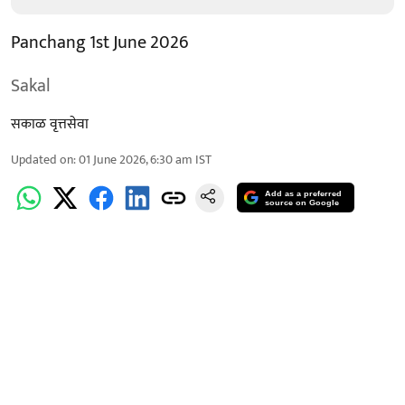
Panchang 1st June 2026
Sakal
सकाळ वृत्तसेवा
Updated on
:
01 June 2026, 6:30 am
IST
Add as a preferred
source on Google