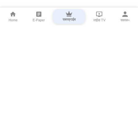
सबस्क्राईब
Home
E-Paper
लाईव्ह TV
सकाळ+
⌄
Marathi News
⌄
About Esakal
⌄
Digital Products
⌄
Sakal Programs
⌄