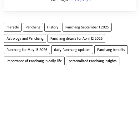
marathi
Panchang
History
Panchang September 1 2025
Astrology and Panchang
Panchang details for April 12 2026
Panchang for May 13 2026
daily Panchang updates
Panchang benefits
importance of Panchang in daily life
personalized Panchang insights