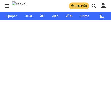
सबस्क्राईब
Epaper
ताज्या
देश
शहर
क्रीडा
Crime
साप्ताहिक