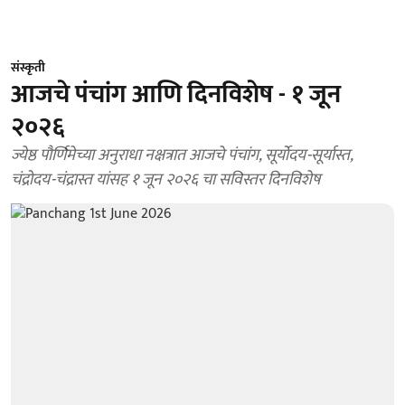
संस्कृती
आजचे पंचांग आणि दिनविशेष - १ जून
२०२६
ज्येष्ठ पौर्णिमेच्या अनुराधा नक्षत्रात आजचे पंचांग, सूर्योदय-सूर्यास्त,
चंद्रोदय-चंद्रास्त यांसह १ जून २०२६ चा सविस्तर दिनविशेष