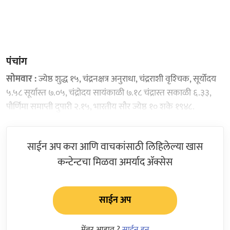
पंचांग
सोमवार :
ज्येष्ठ शुद्ध १५, चंद्रनक्षत्र अनुराधा, चंद्रराशी वृश्‍चिक, सूर्योदय
५.५८ सूर्यास्त ७.०५, चंद्रोदय सायंकाळी ७.१८ चंद्रास्त सकाळी ६.३३,
पौर्णिमा समाप्ती दुपारी २.१५, भारतीय सौर ज्येष्ठ १० शके १९४८.
साईन अप करा आणि वाचकांसाठी लिहिलेल्या खास
कन्टेन्टचा मिळवा अमर्याद ॲक्सेस
साईन अप
मेंबर आहात ?
साईन इन