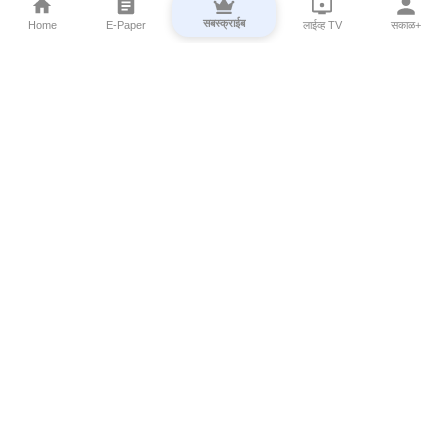
सबस्क्राईब
Home
E-Paper
लाईव्ह TV
सकाळ+
⌄
Marathi News
⌄
About Esakal
⌄
Digital Products
⌄
Sakal Programs