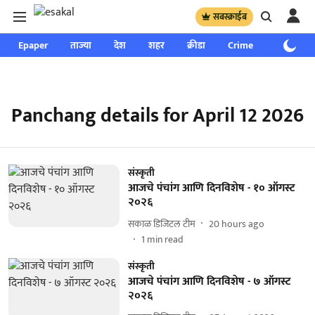
सबस्क्राईब
Epaper
ताज्या
देश
शहर
क्रीडा
Crime
साप्ताहिक
Panchang details for April 12 2026
संस्कृती
आजचे पंचांग आणि दिनविशेष - १० ऑगस्ट
२०२६
सकाळ डिजिटल टीम
20 hours ago
1
min read
संस्कृती
आजचे पंचांग आणि दिनविशेष - ७ ऑगस्ट
२०२६