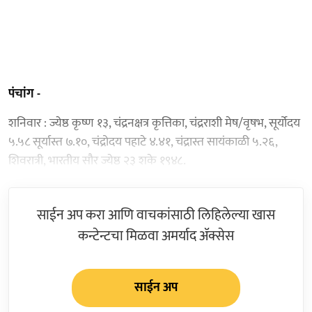
पंचांग -
शनिवार : ज्येष्ठ कृष्ण १३, चंद्रनक्षत्र कृत्तिका, चंद्रराशी मेष/वृषभ, सूर्योदय
५.५८ सूर्यास्त ७.१०, चंद्रोदय पहाटे ४.४१, चंद्रास्त सायंकाळी ५.२६,
शिवरात्री, भारतीय सौर ज्येष्ठ २३ शके १९४८.
साईन अप करा आणि वाचकांसाठी लिहिलेल्या खास
कन्टेन्टचा मिळवा अमर्याद ॲक्सेस
साईन अप