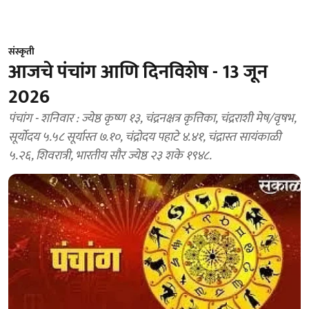
संस्कृती
आजचे पंचांग आणि दिनविशेष - 13 जून
2026
पंचांग - शनिवार : ज्येष्ठ कृष्ण १३, चंद्रनक्षत्र कृत्तिका, चंद्रराशी मेष/वृषभ,
सूर्योदय ५.५८ सूर्यास्त ७.१०, चंद्रोदय पहाटे ४.४१, चंद्रास्त सायंकाळी
५.२६, शिवरात्री, भारतीय सौर ज्येष्ठ २३ शके १९४८.