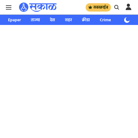
सबस्क्राईब
Epaper
ताज्या
देश
शहर
क्रीडा
Crime
साप्ताहिक