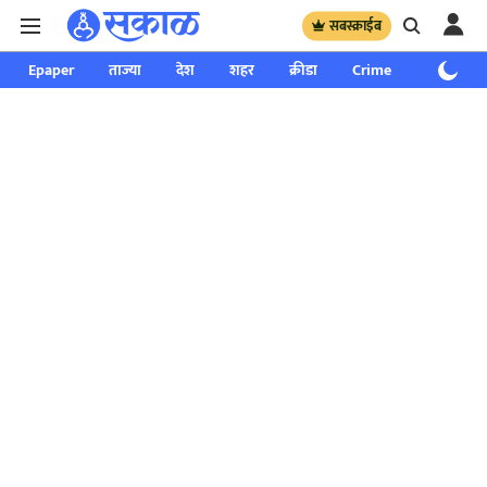
सबस्क्राईब
Epaper
ताज्या
देश
शहर
क्रीडा
Crime
साप्ताहिक