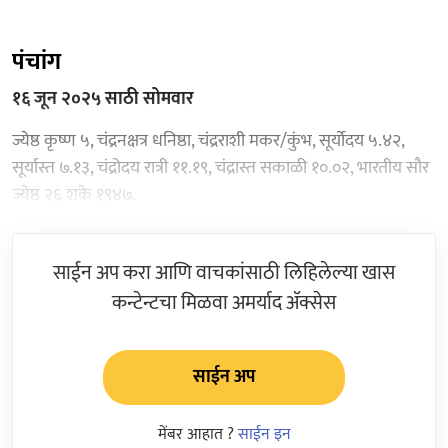
पंचांग
१६ जून २०२५ साठी सोमवार
ज्येष्ठ कृष्ण ५, चंद्रनक्षत्र धनिष्ठा, चंद्रराशी मकर/कुंभ, सूर्योदय ५.४२,
सूर्यास्त ७.१३, चंद्रोदय रात्री ११.१९, चंद्रास्त सकाळी १०.०२, भारतीय सौर
ज्येष्ठ २६ शके १९४७.
साईन अप करा आणि वाचकांसाठी लिहिलेल्या खास
कन्टेन्टचा मिळवा अमर्याद ॲक्सेस
साईन अप
मेंबर आहात ?
साईन इन