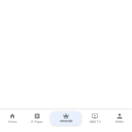
सबस्क्राईब
Home
E-Paper
लाईव्ह TV
सकाळ+