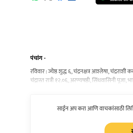
पंचांग -
रविवार : ज्येष्ठ शुद्ध ६, चंद्रनक्षत्र आश्‍लेषा, चंद्ररा
चंद्रास्त रात्री १२.०६, अरण्यषष्ठी, सिंधवासिनी पूजा, 
साईन अप करा आणि वाचकांसाठी लिहिल