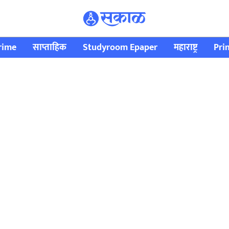
rime
साप्ताहिक
Studyroom Epaper
महाराष्ट्र
Pri