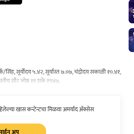
शी कर्क/सिंह, सूर्योदय ५.४२, सूर्यास्त ७.०७, चंद्रोदय सकाळी १०.४१,
भारतीय सौर ज्येष्ठ ११ शके १९४७.
ेल्या खास कन्टेन्टचा मिळवा अमर्याद ॲक्सेस
साईन अप