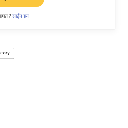
आहात ?
साईन इन
story