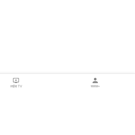
लाईव्ह TV
सकाळ+