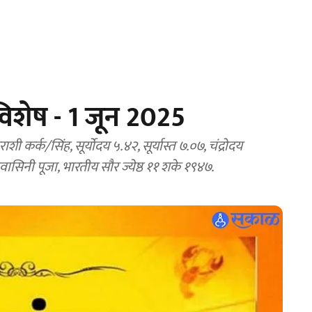
िशेष - 1 जून 2025
चंद्रराशी कर्क/सिंह, सूर्योदय ५.४२, सूर्यास्त ७.०७, चंद्रोदय
ंधवासिनी पूजा, भारतीय सौर ज्येष्ठ ११ शके १९४७.