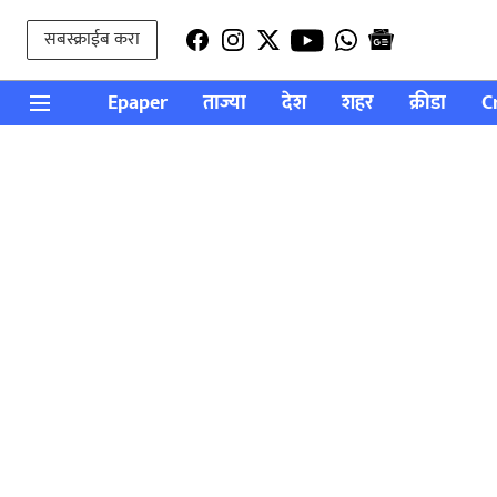
सबस्क्राईब करा
Epaper
ताज्या
देश
शहर
क्रीडा
C