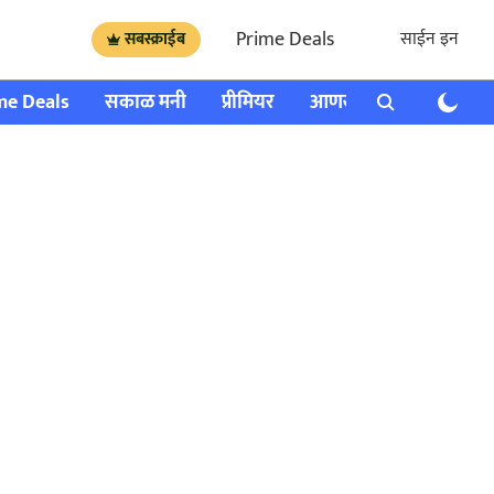
Prime Deals
साईन इन
सबस्क्राईब
me Deals
सकाळ मनी
प्रीमियर
आणखी
राशी भविष्य