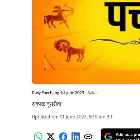
Daily Panchang 1st june 2025
Sakal
सकाळ वृत्तसेवा
Updated on
:
01 June 2025, 6:30 am
IST
Add as a pre
source on G