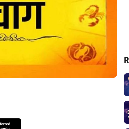
R
ferred
oogle