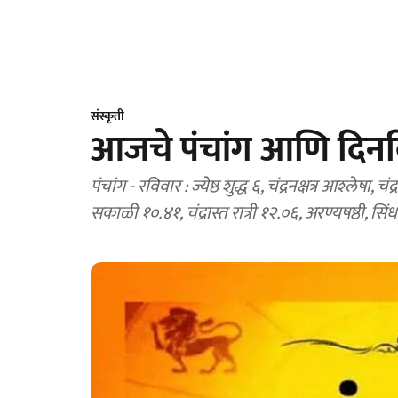
संस्कृती
आजचे पंचांग आणि दिनव
पंचांग - रविवार : ज्येष्ठ शुद्ध ६, चंद्रनक्षत्र आश्‍लेषा, 
सकाळी १०.४१, चंद्रास्त रात्री १२.०६, अरण्यषष्ठी, सि