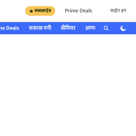
Prime Deals
साईन इन
सबस्क्राईब
me Deals
सकाळ मनी
प्रीमियर
आणखी
राशी भविष्य