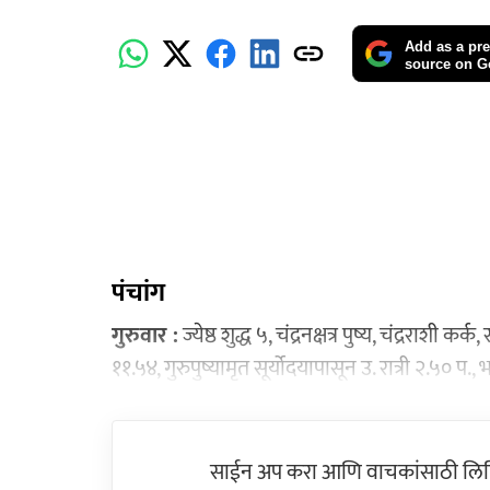
Add as a pre
source on G
पंचांग
गुरुवार :
ज्येष्ठ शुद्ध ५, चंद्रनक्षत्र पुष्य, चंद्रराशी कर
११.५४, गुरुपुष्यामृत सूर्योदयापासून उ. रात्री २.५० 
साईन अप करा आणि वाचकांसाठी लिहिल