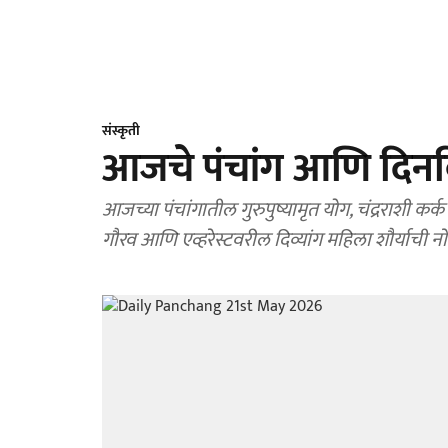
संस्कृती
आजचे पंचांग आणि दिनव
आजच्या पंचांगातील गुरुपुष्यामृत योग, चंद्रराशी कर्क
गौरव आणि एव्हरेस्टवरील दिव्यांग महिला शौर्याची नो