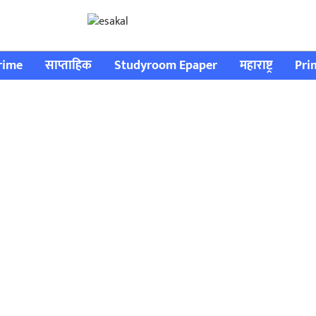
rime
साप्ताहिक
Studyroom Epaper
महाराष्ट्र
Pri