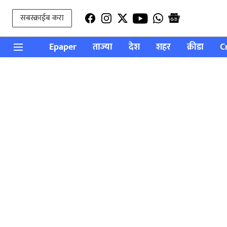
सबस्क्राईब करा
Epaper
ताज्या
देश
शहर
क्रीडा
C