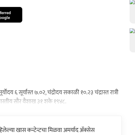
ferred
oogle
्क, सूर्योदय ६ सूर्यास्त ७.०२, चंद्रोदय सकाळी १०.२३ चंद्रास्त रात्री
प., भारतीय सौर वैशाख ३१ शके १९४८.
ेल्या खास कन्टेन्टचा मिळवा अमर्याद ॲक्सेस