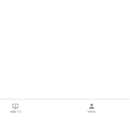
लाईव्ह TV
सकाळ+