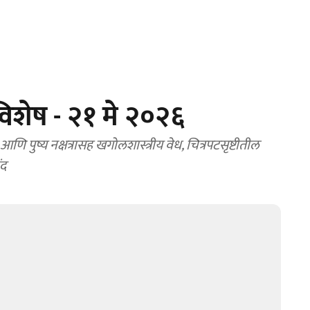
िशेष - २१ मे २०२६
 आणि पुष्य नक्षत्रासह खगोलशास्त्रीय वेध, चित्रपटसृष्टीतील
ंद