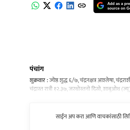
Add as a pre
source on G
पंचांग
शुक्रवार :
ज्येष्ठ शुद्ध ६/७, चंद्रनक्षत्र आश्‍लेषा, चंद
चंद्रास्त रात्री १२.३७, जरथोस्तनो दिसो, शाबुओथ (ज्यू
साईन अप करा आणि वाचकांसाठी लिहिल