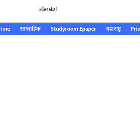
rime
साप्ताहिक
Studyroom Epaper
महाराष्ट्र
Pri