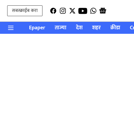
सबस्क्राईब करा
Epaper
ताज्या
देश
शहर
क्रीडा
C