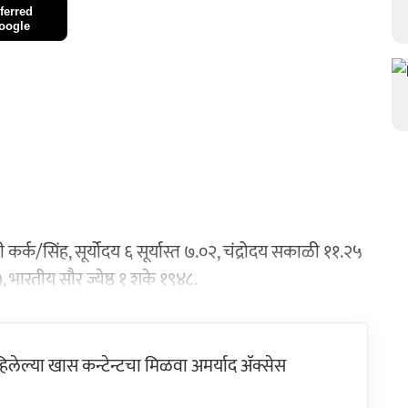
ferred
oogle
्रराशी कर्क/सिंह, सूर्योदय ६ सूर्यास्त ७.०२, चंद्रोदय सकाळी ११.२५
), भारतीय सौर ज्येष्ठ १ शके १९४८.
ेल्या खास कन्टेन्टचा मिळवा अमर्याद ॲक्सेस