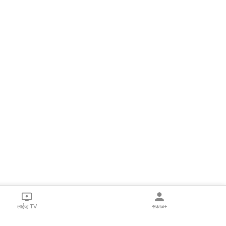
लाईव्ह TV
सकाळ+