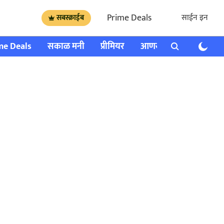
Prime Deals
साईन इन
सबस्क्राईब
me Deals
सकाळ मनी
प्रीमियर
आणखी
राशी भविष्य