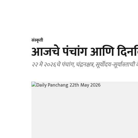
संस्कृती
आजचे पंचांग आणि दिनव
२२ मे २०२६चे पंचांग, चंद्रनक्षत्र, सूर्योदय-सूर्यास्