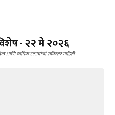
िशेष - २२ मे २०२६
ताची वेळ आणि धार्मिक उत्सवांची सविस्तर माहिती