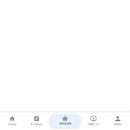
सबस्क्राईब
Home
E-Paper
लाईव्ह TV
सकाळ+