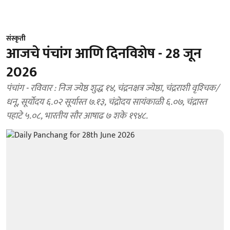
संस्कृती
आजचे पंचांग आणि दिनविशेष - 28 जून
2026
पंचांग - रविवार : निज ज्येष्ठ शुद्ध १४, चंद्रनक्षत्र ज्येष्ठा, चंद्रराशी वृश्‍चिक/
धनू, सूर्योदय ६.०२ सूर्यास्त ७.१३, चंद्रोदय सायंकाळी ६.०७, चंद्रास्त
पहाटे ५.०८, भारतीय सौर आषाढ ७ शके १९४८.