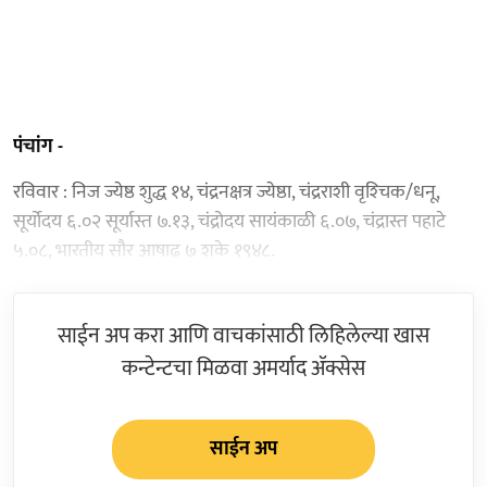
पंचांग -
रविवार : निज ज्येष्ठ शुद्ध १४, चंद्रनक्षत्र ज्येष्ठा, चंद्रराशी वृश्‍चिक/धनू,
सूर्योदय ६.०२ सूर्यास्त ७.१३, चंद्रोदय सायंकाळी ६.०७, चंद्रास्त पहाटे
५.०८, भारतीय सौर आषाढ ७ शके १९४८.
साईन अप करा आणि वाचकांसाठी लिहिलेल्या खास
कन्टेन्टचा मिळवा अमर्याद ॲक्सेस
साईन अप