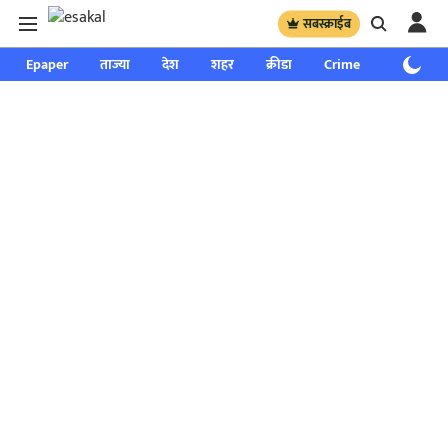
सबस्क्राईब
Epaper
ताज्या
देश
शहर
क्रीडा
Crime
साप्ताहिक