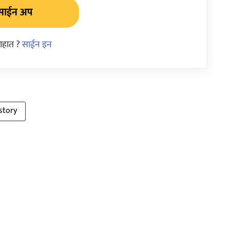
साईन अप
आहात ?
साईन इन
story