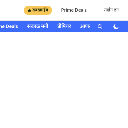
Prime Deals
साईन इन
सबस्क्राईब
me Deals
सकाळ मनी
प्रीमियर
आणखी
राशी भविष्य