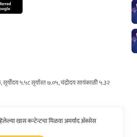
ferred
oogle
शी तूळ, सूर्योदय ५.५८ सूर्यास्त ७.०५, चंद्रोदय सायंकाळी ५.३२
ेल्या खास कन्टेन्टचा मिळवा अमर्याद ॲक्सेस