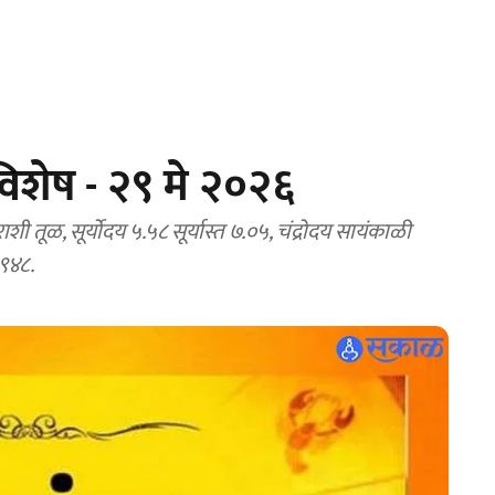
िशेष - २९ मे २०२६
 चंद्रराशी तूळ, सूर्योदय ५.५८ सूर्यास्त ७.०५, चंद्रोदय सायंकाळी
१९४८.