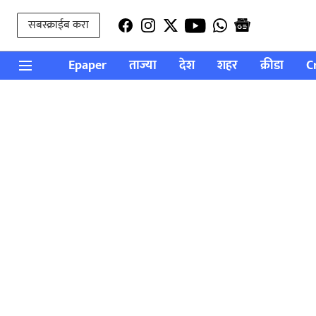
सबस्क्राईब करा
Epaper
ताज्या
देश
शहर
क्रीडा
C