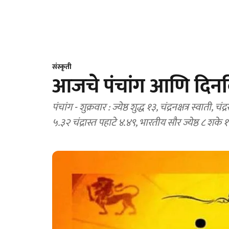
संस्कृती
आजचे पंचांग आणि दिनव
पंचांग - शुक्रवार : ज्येष्ठ शुद्ध १३, चंद्रनक्षत्र स्वाती,
५.३२ चंद्रास्त पहाटे ४.४९, भारतीय सौर ज्येष्ठ ८ शके 