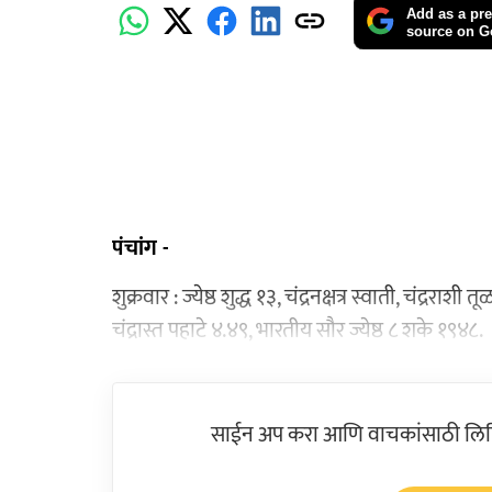
Add as a pre
source on G
पंचांग -
शुक्रवार : ज्येष्ठ शुद्ध १३, चंद्रनक्षत्र स्वाती, चंद्ररा
चंद्रास्त पहाटे ४.४९, भारतीय सौर ज्येष्ठ ८ शके १९४८.
साईन अप करा आणि वाचकांसाठी लिहिल