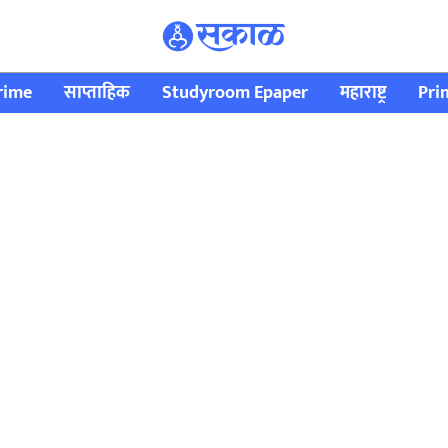
rime
साप्ताहिक
Studyroom Epaper
महाराष्ट्र
Pri