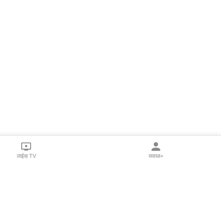
लाईव्ह TV
सकाळ+