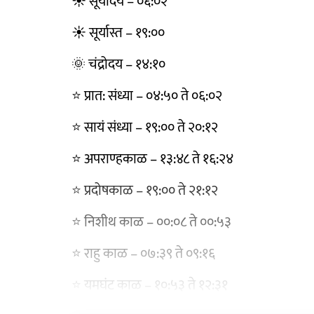
☀️ सूर्योदय – ०६:०२
☀️ सूर्यास्त – १९:००
🌞 चंद्रोदय – १४:१०
⭐ प्रात: संध्या – ०४:५० ते ०६:०२
⭐ सायं संध्या – १९:०० ते २०:१२
⭐ अपराण्हकाळ – १३:४८ ते १६:२४
⭐ प्रदोषकाळ – १९:०० ते २१:१२
⭐ निशीथ काळ – ००:०८ ते ००:५३
⭐ राहु काळ – ०७:३९ ते ०९:१६
⭐ यमघंट काळ – १०:५३ ते १२:३१