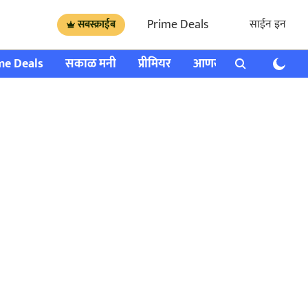
Prime Deals
साईन इन
सबस्क्राईब
me Deals
सकाळ मनी
प्रीमियर
आणखी
राशी भविष्य