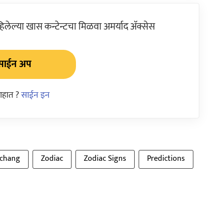
ेल्या खास कन्टेन्टचा मिळवा अमर्याद ॲक्सेस
साईन अप
आहात ?
साईन इन
chang
Zodiac
Zodiac Signs
Predictions