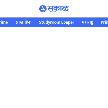
rime
साप्ताहिक
Studyroom Epaper
महाराष्ट्र
Pri