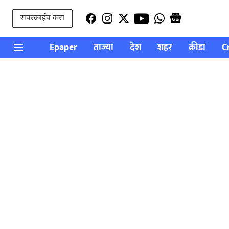
सबस्क्राईब करा
Epaper
ताज्या
देश
शहर
क्रीडा
C