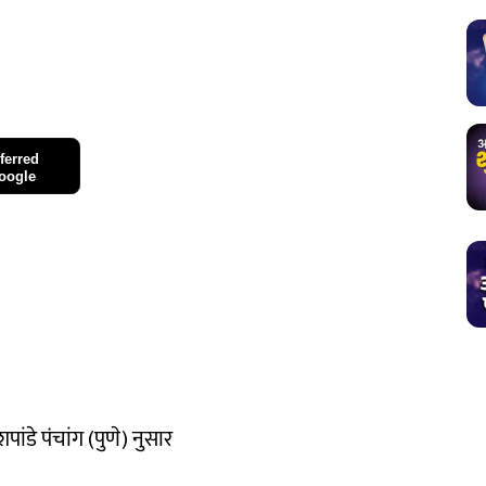
ferred
oogle
ेशपांडे पंचांग (पुणे) नुसार