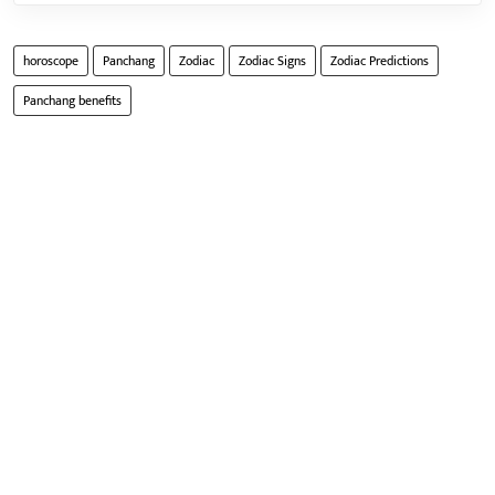
horoscope
Panchang
Zodiac
Zodiac Signs
Zodiac Predictions
Panchang benefits