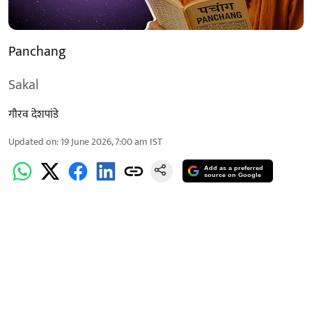
Panchang
Sakal
गौरव देशपांडे
Updated on
:
19 June 2026, 7:00 am
IST
Add as a preferred
source on Google