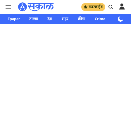
सबस्क्राईब
Epaper
ताज्या
देश
शहर
क्रीडा
Crime
साप्ताहिक