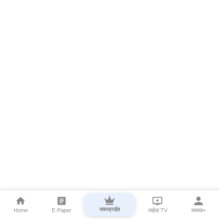
सबस्क्राईब
Home
E-Paper
लाईव्ह TV
सकाळ+