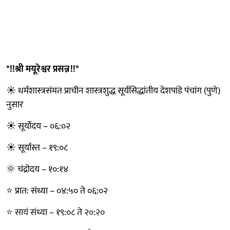
*!!श्री मयूरेश्वर प्रसन्न!!*
☀️ धर्मशास्त्रसंमत प्राचीन शास्त्रशुद्ध सूर्यसिद्धांतीय देशपांडे पंचांग (पुणे)
नुसार
☀️ सूर्योदय – ०६:०२
☀️ सूर्यास्त – १९:०८
🌞 चंद्रोदय – १०:१४
⭐ प्रात: संध्या – ०४:५० ते ०६:०२
⭐ सायं संध्या – १९:०८ ते २०:२०