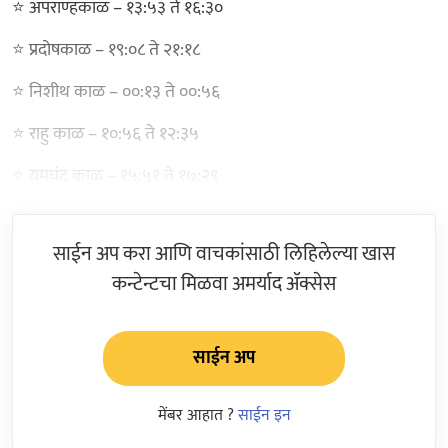
⭐ अपराण्हकाळ – १३:५३ ते १६:३०
⭐ प्रदोषकाळ – १९:०८ ते २१:१८
⭐ निशीथ काळ – ००:१३ ते ००:५६
⭐ राहु काळ – १०:५६ ते १२:३५
⭐ यमघंट काळ – १५:५१ ते १७:२९
साईन अप करा आणि वाचकांसाठी लिहिलेल्या खास
कन्टेन्टचा मिळवा अमर्याद ॲक्सेस
साईन अप
मेंबर आहात ?
साईन इन