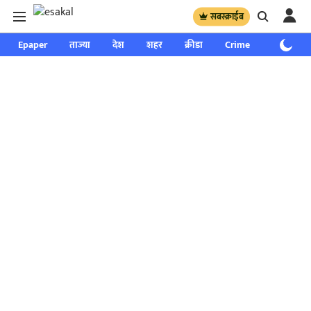
सबस्क्राईब
Epaper
ताज्या
देश
शहर
क्रीडा
Crime
साप्ताहिक