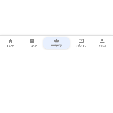
सबस्क्राईब
Home
E-Paper
लाईव्ह TV
सकाळ+
⌄
Marathi News
⌄
About Esakal