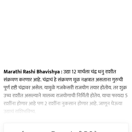
Marathi Rashi Bhavishya :
उद्या 12 मार्चला चंद्र धनु राशीत
संक्रमण करणार आहे. चंद्राचं हे संक्रमण मूळ नक्षत्रात असताना गुरुची
पूर्ण दृष्टी चंद्रावर असेल. यामुळे गजकेसरी राजयोग तयार होतोय. तर शुक्र
उच्च राशीत असल्याने मालव्य राजयोगाची निर्मिती होतेय. याचा फायदा 5
राशींना होणार आहे पण 2 राशींना नुकसान होणार आहे. जाणून घेऊया
उद्याचं राशिभविष्य.