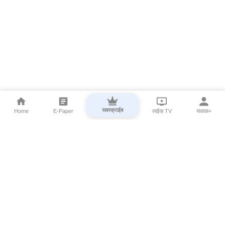
सबस्क्राईब
Home
E-Paper
लाईव्ह TV
सकाळ+
⌄
Marathi News