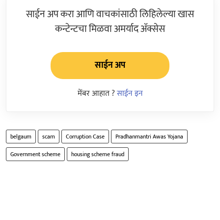
साईन अप करा आणि वाचकांसाठी लिहिलेल्या खास
कन्टेन्टचा मिळवा अमर्याद ॲक्सेस
साईन अप
मेंबर आहात ?
साईन इन
belgaum
scam
Corruption Case
Pradhanmantri Awas Yojana
Government scheme
housing scheme fraud