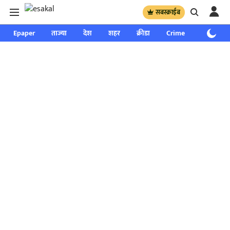
सबस्क्राईब
Epaper
ताज्या
देश
शहर
क्रीडा
Crime
साप्ताहिक