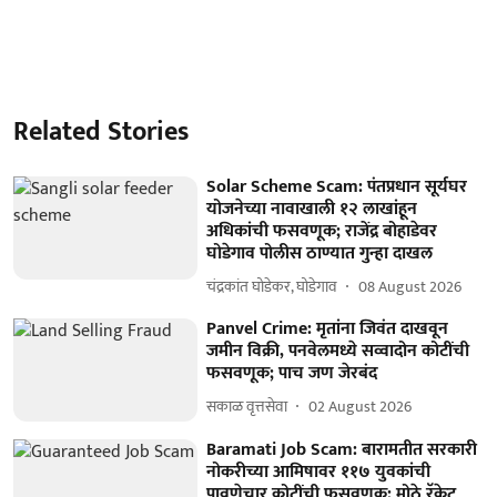
Related Stories
Solar Scheme Scam: पंतप्रधान सूर्यघर
योजनेच्या नावाखाली १२ लाखांहून
अधिकांची फसवणूक; राजेंद्र बोहाडेवर
घोडेगाव पोलीस ठाण्यात गुन्हा दाखल
चंद्रकांत घोडेकर, घोडेगाव
08 August 2026
Panvel Crime: मृतांना जिवंत दाखवून
जमीन विक्री, पनवेलमध्ये सव्वादोन कोटींची
फसवणूक; पाच जण जेरबंद
सकाळ वृत्तसेवा
02 August 2026
Baramati Job Scam: बारामतीत सरकारी
नोकरीच्या आमिषावर ११७ युवकांची
पावणेचार कोटींची फसवणूक; मोठे रॅकेट