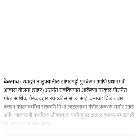
बेळगाव :
रामदुर्ग तालुक्यातील झोपडपट्टी पुनर्वसन आणि प्रधानमंत्री
आवास योजना (शहर) अंतर्गत राबविण्यात आलेल्या घरकुल योजनेत
मोठा आर्थिक गैरव्यवहार उघडकीस आला आहे. बनावट बिले तयार
करून कोट्यवधींचा सरकारी निधी लाटल्याचा गंभीर प्रकरण समोर आले
आहे. याप्रकरणी कर्नाटक लोकायुक्त यांनी गुन्हा दाखल करून मंगळवारी
(ता. १९) तपास सुरू केला.